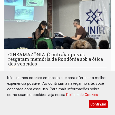
CINEAMAZÔNIA: (Contra)arquivos
resgatam memória de Rondônia sob a ótica
dos vencidos
Cultura
05 de Agosto de 2026 às 12:44
Nós usamos cookies em nosso site para oferecer a melhor
Em painel acompanhado pelo Rondoniaovivo,
experiência possível. Ao continuar a navegar no site, você
pesquisadores da Unir discutem a preservação do acervo
concorda com esse uso. Para mais informações sobre
do século 20 e o legado de Sílvio Tendler, que defendia a
como usamos cookies, veja nossa
Política de Cookies
memória como bússola para o futuro
Continuar