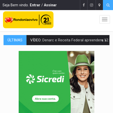
Seja Bem vindo.
Entrar
/
Assinar
ÚLTIMAS
OPERAÇÃO DA PC:
Membros do CV são presos com armas e drogas após c
ENTRADA GRATUITA:
Espetáculo As Marias Somos Nós será apresen
VÍDEO:
Três são presos após furto de motocicleta em frente
CELEBRAÇÃO:
Cerejeiras completa 43 anos de emancipação com progra
SAÚDE:
Anvisa desmente boato sobre presença de plástico ou petr
VÍDEO:
Pitbulls fogem de residência e atacam casal de idosos 
AÇÃO CONJUNTA:
Forças policiais apreendem cerca de 1kg de our
PF ESTÁ APURANDO:
Flávio Bolsonaro escolhe Alfredo Gaspar como vice, alvo de d