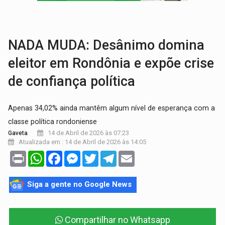
GRAVE:
Homem é esfaqueado no peito durante briga ent
VÍDEO:
Denarc e Receita Federal apreendem 12 kg de skunk e arma que iam
NADA MUDA: Desânimo domina
eleitor em Rondônia e expõe crise
de confiança política
Apenas 34,02% ainda mantêm algum nível de esperança com a
classe política rondoniense
14 de Abril de 2026 às 07:23
Gaveta
Atualizada em : 14 de Abril de 2026 às 14:05
Print
WhatsApp
Facebook
Messenger
Twitter
Telegram
Email
Siga a gente no Google News
Compartilhar no Whatsapp