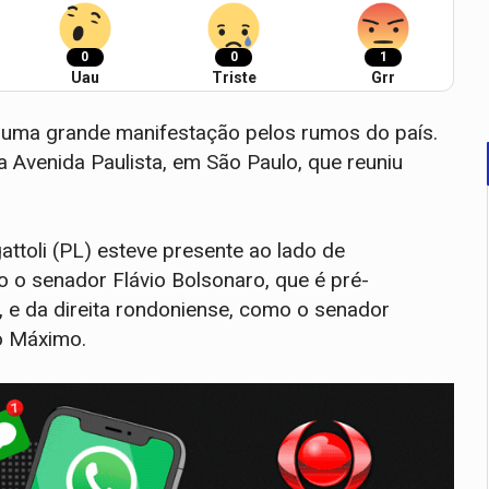
0
0
1
Uau
Triste
Grr
ra uma grande manifestação pelos rumos do país.
 Avenida Paulista, em São Paulo, que reuniu
toli (PL) esteve presente ao lado de
o o senador Flávio Bolsonaro, que é pré-
, e da direita rondoniense, como o senador
do Máximo.