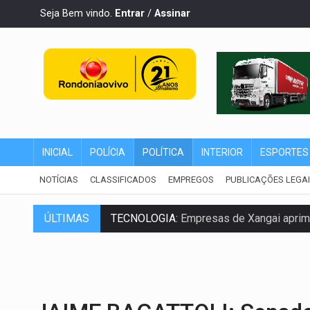
Seja Bem vindo.
Entrar
/
Assinar
INICIAL
POLÍCIA
POLÍTICA
INTERIOR
ESPORTES
NOTÍCIAS
CLASSIFICADOS
EMPREGOS
PUBLICAÇÕES LEGA
TECNOLOGIA:
Empresas de Xangai aprimo
ÚLTIMAS
PROTEGE A TERRA:
China descobre como
VÍDEO:
Motociclista morre após bater na
PARECE UM NUGGET:
Essa receita com fr
EMPREENDEDORISMO:
7 negócios que p