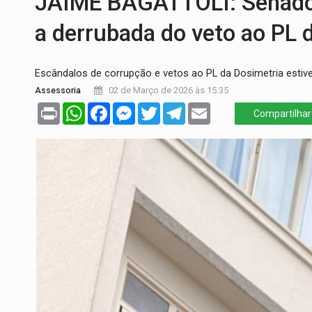
JAIME BAGATTOLI: Senado
GIGANTE DA AMÉRICA:
Brasil reúne dime
a derrubada do veto ao PL 
INDEPENDÊNCIA:
10 dicas importantes 
Escândalos de corrupção e vetos ao PL da Dosimetria estiv
VARCENA:
Cientistas descobrem nova es
Assessoria
02 de Março de 2026 às 15:35
BARGANHA:
Vai comprar celular usado? 
Print
WhatsApp
Facebook
Messenger
Twitter
Telegram
Email
Compartilhar
AMOR PERDIDO DÓI:
Luto amoroso não t