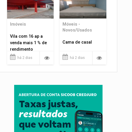
Imóveis
Móveis -
Novos/Usados
Vila com 16 ap a
Cama de casal
venda mais 1 % de
rendimento
há 2 dias
há 2 dias