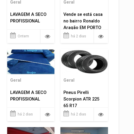
Geral
Geral
LAVAGEM A SECO
Vende se está casa
PROFISSIONAL
no bairro Ronaldo
Aragão EM PORTO
VELHO RO.
Ontem
há 2 dias
Geral
Geral
LAVAGEM A SECO
Pneus Pirelli
PROFISSIONAL
Scorpion ATR 225
65 R17
há 2 dias
há 2 dias