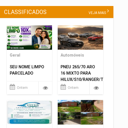
CLASSIFICADOS
VEJA MAIS
Geral
Automóveis
SEU NOME LIMPO
PNEU 265/70 ARO
PARCELADO
16 MIXTO PARA
HILUX/S10/RANGER/TRITON
ETC... MONTAGEM
Ontem
Ontem
GRATIS 599,00