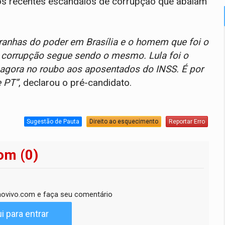
e os recentes escândalos de corrupção que abalam
ranhas do poder em Brasília e o homem que foi o
 corrupção segue sendo o mesmo. Lula foi o
e agora no roubo aos aposentados do INSS. É por
e PT”
, declarou o pré-candidato.
Sugestão de Pauta
Direito ao esquecimento
Reportar Erro
om (0)
ovivo.com e faça seu comentário
i para entrar