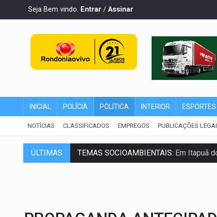
Seja Bem vindo.
Entrar
/
Assinar
INICIAL
POLÍCIA
POLÍTICA
INTERIOR
ESPORTES
NOTÍCIAS
CLASSIFICADOS
EMPREGOS
PUBLICAÇÕES LEGA
TEMAS SOCIOAMBIENTAIS:
Em Itapuã d
ÚLTIMAS
PREVISÃO:
Interior de Rondônia terá sáb
INFRAESTRUTURA:
Após quase 30 anos d
A ILHA:
Coreografia de Rondônia estreia 