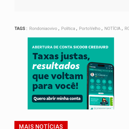
TAGS :
Rondoniaovivo
,
Política
,
PortoVelho
,
NOTÍCIA
,
R
MAIS NOTÍCIAS