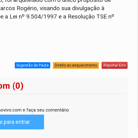
arcos Rogério, visando sua divulgação à
e a Lei nº 9.504/1997 e a Resolução TSE nº
0
Sugestão de Pauta
Direito ao esquecimento
Reportar Erro
om (0)
ovivo.com e faça seu comentário
i para entrar