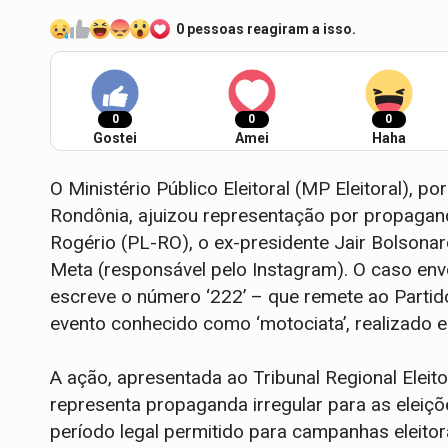
0 pessoas reagiram a isso.
0
0
0
Gostei
Amei
Haha
O Ministério Público Eleitoral (MP Eleitoral), p
Rondônia, ajuizou representação por propagand
Rogério (PL-RO), o ex-presidente Jair Bolsonar
Meta (responsável pelo Instagram). O caso en
escreve o número ‘222’ – que remete ao Partid
evento conhecido como ‘motociata’, realizado em
A ação, apresentada ao Tribunal Regional Eleit
representa propaganda irregular para as eleiç
período legal permitido para campanhas eleit