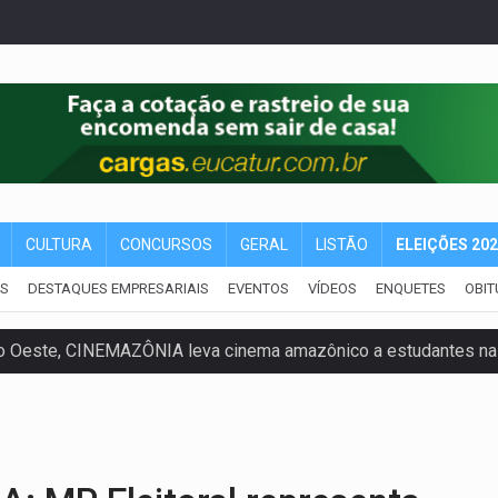
CULTURA
CONCURSOS
GERAL
LISTÃO
ELEIÇÕES 20
IS
DESTAQUES EMPRESARIAIS
EVENTOS
VÍDEOS
ENQUETES
OBIT
o Oeste, CINEMAZÔNIA leva cinema amazônico a estudantes na
ado (8) de calor intenso e tempo firme
e espera, asfalto chega ao bairro Nova Esperança
na programação do Festival de Dança de Joinville