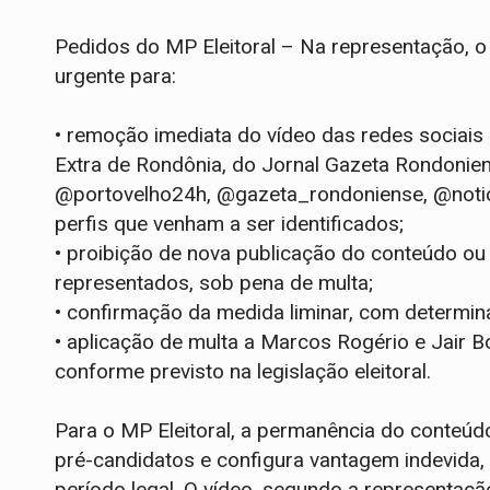
Pedidos do MP Eleitoral – Na representação, o
urgente para:
•
remoção imediata do vídeo das redes sociais 
Extra de Rondônia, do Jornal Gazeta Rondoniens
@portovelho24h, @gazeta_rondoniense, @notic
perfis que venham a ser identificados;
•
proibição de nova publicação do conteúdo ou 
representados, sob pena de multa;
•
confirmação da medida liminar, com determina
•
aplicação de multa a Marcos Rogério e Jair B
conforme previsto na legislação eleitoral.
Para o MP Eleitoral, a permanência do conteú
pré-candidatos e configura vantagem indevida,
período legal. O vídeo, segundo a representaçã