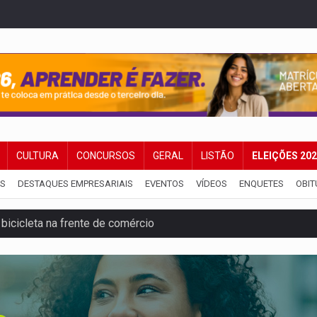
CULTURA
CONCURSOS
GERAL
LISTÃO
ELEIÇÕES 20
IS
DESTAQUES EMPRESARIAIS
EVENTOS
VÍDEOS
ENQUETES
OBIT
u primeiro júri popular
uposto ataque com perfis falsos no Instagram
 após mulher avançar preferencial
nuvens no céu de Rondônia – Por Daniel Pereira