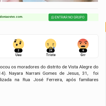
doniaovivo.com.​
ENTRAR NO GRUPO
2
24
6
Uau
Triste
Grr
hocou os moradores do distrito de Vista Alegre do
(14). Nayara Narrani Gomes de Jesus, 31, foi
izada na Rua José Ferreira, após familiares