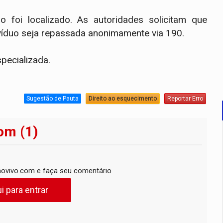
 foi localizado. As autoridades solicitam que
víduo seja repassada anonimamente via 190.
pecializada.
Sugestão de Pauta
Direito ao esquecimento
Reportar Erro
om (1)
ovivo.com e faça seu comentário
i para entrar