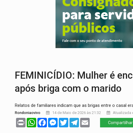
DECISÃO REVISADA:
Nunes Marques reduz
CONEXÃO RONDONIAOVIVO:
Museólogo 
ELEIÇÕES 2026:
Patrimônio de candidata 
VÍDEO:
Quadrilha é flagrada com cerca d
EMOCIONE:
PRESENTES: Confira os sort
VOVÔ LADRÃO:
Idoso é filmado furtando 
FEMINICÍDIO: Mulher é enc
após briga com o marido
Relatos de familiares indicam que as brigas entre o casal 
Rondoniaovivo
14 de Maio de 2026 às 21:32
Atualizada 
Print
WhatsApp
Facebook
Messenger
Twitter
Telegram
Email
Compartilhar