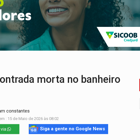
 pena de Acir Gurgacz e declara punibilidade extinta
Antônio Ocampo lança livro sobre a Madeira-Mamoré
a deputada federal do PL salta R$ 1 mil para R$ 155 mil
e 200 porções de drogas
eados na promoção de dia dos Pais
bicicleta na frente de comércio
ontrada morta no banheiro
eram constantes
em : 15 de Maio de 2026 às 08:02
Siga a gente no Google News
 via