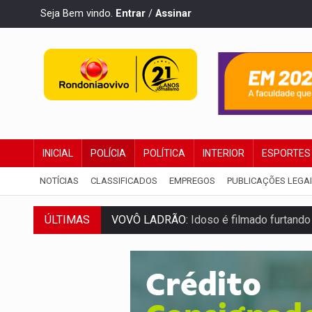
Seja Bem vindo.
Entrar
/
Assinar
INICIAL
POLÍCIA
POLÍTICA
INTERIOR
ESPORTES
NOTÍCIAS
CLASSIFICADOS
EMPREGOS
PUBLICAÇÕES LEGA
ÚLTIMAS
JUSTIÇA:
Comarca de Nova Mamoré terá se
ADAILTON FÚRIA:
Assessoria denuncia s
VÍDEO:
Motoboy de delivery sofre fratura
ELEIÇÕES 2026:
Ulisses Guimarães e as 