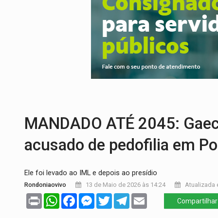
VÍDEO:
Três são presos após furto de mo
CELEBRAÇÃO:
Cerejeiras completa 43 a
SAÚDE:
Anvisa desmente boato sobre pre
VÍDEO:
Pitbulls fogem de residência e a
AÇÃO CONJUNTA:
Forças policiais apre
URGENTE:
Homem é baleado após aponta
MANDADO ATÉ 2045: Gaeco
acusado de pedofilia em Po
Ele foi levado ao IML e depois ao presídio
Rondoniaovivo
13 de Maio de 2026 às 14:24
Atualizada 
Print
WhatsApp
Facebook
Messenger
Twitter
Telegram
Email
Compartilhar