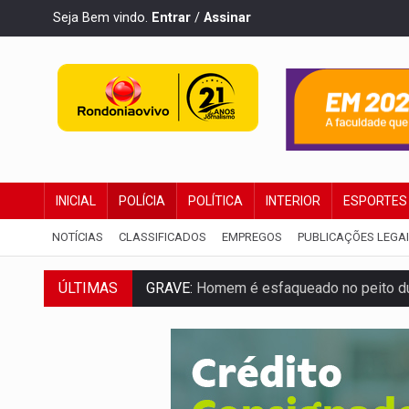
Seja Bem vindo.
Entrar
/
Assinar
INICIAL
POLÍCIA
POLÍTICA
INTERIOR
ESPORTES
NOTÍCIAS
CLASSIFICADOS
EMPREGOS
PUBLICAÇÕES LEGA
GRAVE:
Homem é esfaqueado no peito dur
ÚLTIMAS
VÍDEO:
Denarc e Receita Federal apreen
OPERAÇÃO DA PC:
Membros do CV são p
ENTRADA GRATUITA:
Espetáculo As Mari