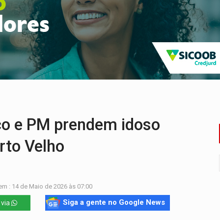
tocicleta em frente de academia
nos de emancipação com programação esportiva
sença de plástico ou petróleo em ovos
tacam casal de idosos na zona Leste
endem cerca de 1kg de ouro em Rondônia
r arma para equipe da PM
 e PM prendem idoso
rto Velho
em : 14 de Maio de 2026 às 07:00
Siga a gente no Google News
 via