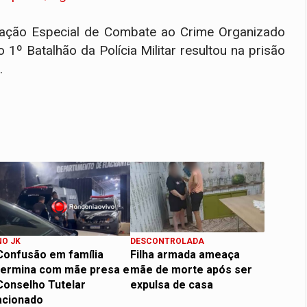
ação Especial de Combate ao Crime Organizado
 1º Batalhão da Polícia Militar resultou na prisão
).
NO JK
DESCONTROLADA
​Confusão em família
Filha armada ameaça
termina com mãe presa e
mãe de morte após ser
Conselho Tutelar
expulsa de casa
acionado