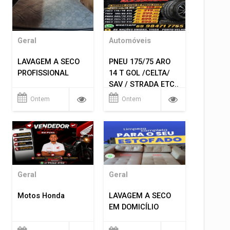
Geral
Automóveis
LAVAGEM A SECO
PNEU 175/75 ARO
PROFISSIONAL
14 T GOL /CELTA/
SAV / STRADA ETC..
R$ 219,99
Ontem
Ontem
MONTAGEM GRATIS
Geral
Geral
Motos Honda
LAVAGEM A SECO
EM DOMICÍLIO