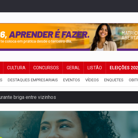
CULTURA
CONCURSOS
GERAL
LISTÃO
ELEIÇÕES 20
IS
DESTAQUES EMPRESARIAIS
EVENTOS
VÍDEOS
ENQUETES
OBIT
ante briga entre vizinhos
dem 12 kg de skunk e arma que iam para o Sudeste
resos com armas e drogas após crime de tortur@
as Somos Nós será apresentado na capital