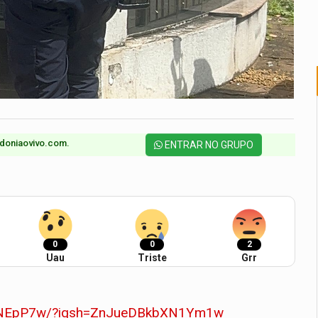
doniaovivo.com.​
ENTRAR NO GRUPO
0
0
2
Uau
Triste
Grr
SfgNEpP7w/?igsh=ZnJueDBkbXN1Ym1w