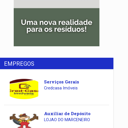
EMPREGOS
Serviços Gerais
Credcasa Imóveis
Auxiliar de Depósito
LOJAO DO MARCENEIRO