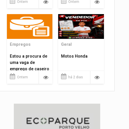
Ontem
Ontem
Empregos
Geral
Estou a procura de
Motos Honda
uma vaga de
emprego de caseiro
em porto velho
Ontem
há 2 dias
rondônia