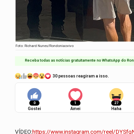
Foto: Richard Nunes/Rondoniaovivo
Receba todas as notícias gratuitamente no WhatsApp do Ron
30 pessoas reagiram a isso.
0
1
27
Gostei
Amei
Haha
VÍDEO:
https://www.instagram.com/reel/DY