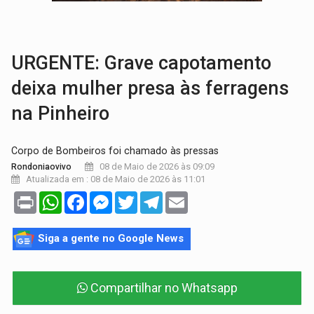
CAPOTAMENTO:
Motorista causa grave acidente com HR-V e f
VÍDEO:
Falso vendedor de salgados é preso por tráfico de drogas n
URGENTE: Grave capotamento
deixa mulher presa às ferragens
na Pinheiro
Corpo de Bombeiros foi chamado às pressas
08 de Maio de 2026 às 09:09
Rondoniaovivo
Atualizada em : 08 de Maio de 2026 às 11:01
Print
WhatsApp
Facebook
Messenger
Twitter
Telegram
Email
Siga a gente no Google News
Compartilhar no Whatsapp