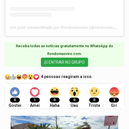
Um post compartilhado por Rondoniaovivo (@rondoniaovivo)
Receba todas as notícias gratuitamente no WhatsApp do
Rondoniaovivo.com.​
ENTRAR NO GRUPO
4 pessoas reagiram a isso.
0
1
0
0
0
3
Gostei
Amei
Haha
Uau
Triste
Grr