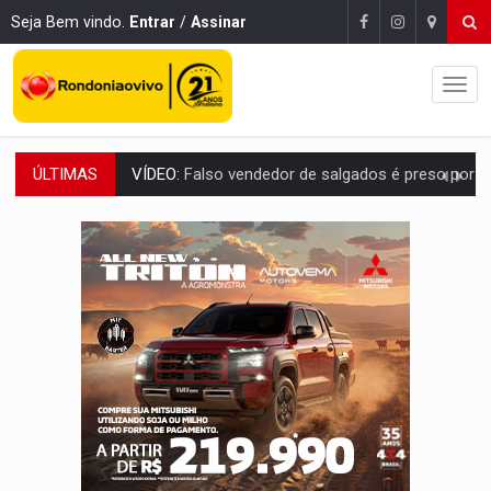
Seja Bem vindo.
Entrar
/
Assinar
ÚLTIMAS
BATATA-DOCE E FRANGO:
Faça esse escondidinho e me convide
BARREIRA NATURAL:
Desmate da Amazônia corta chuvas no Sul e ameaça produção
:
Anvisa libera venda de medicamentos pela Shopee, mas mantém 
MAIS RIGOR:
Nova lei endurece punição por abuso sexual contra crian
POLUIÇÃO E RISCOS:
Retirada de fiação irregular avança no país e em PVH p
VÍDEO:
Armado com machado, homem ameaça matar sobrinha grávida e com
TRIBUNAL DO CRIME:
Homem é espancado por facção criminosa 
VÍDEO:
Perseguição é registrada no shopping após colombiana furtar ce