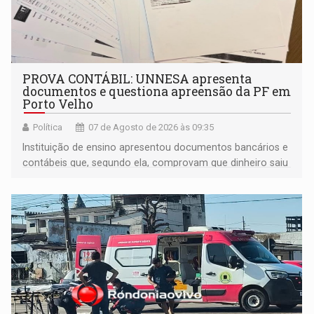
PROVA CONTÁBIL: UNNESA apresenta
documentos e questiona apreensão da PF em
Porto Velho
Política
07 de Agosto de 2026 às 09:35
Instituição de ensino apresentou documentos bancários e
contábeis que, segundo ela, comprovam que dinheiro saiu
de sua própria conta, foi sacado pelo diretor financeiro e
apreendido quando já estava dentro da sede da entidade
— em pleno ano eleitoral em Rondônia