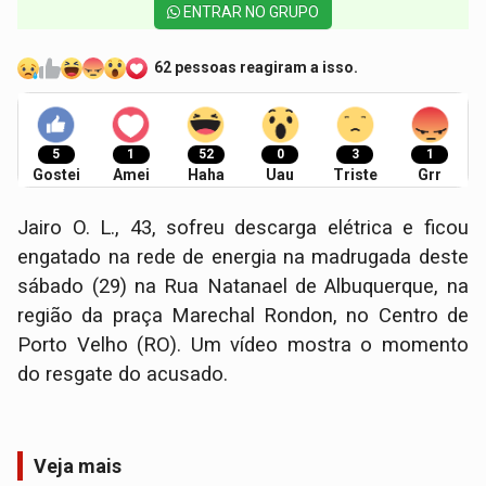
ENTRAR NO GRUPO
62 pessoas reagiram a isso.
5
1
52
0
3
1
Gostei
Amei
Haha
Uau
Triste
Grr
Jairo O. L., 43, sofreu descarga elétrica e ficou
engatado na rede de energia na madrugada deste
sábado (29) na Rua Natanael de Albuquerque, na
região da praça Marechal Rondon, no Centro de
Porto Velho (RO). Um vídeo mostra o momento
do resgate do acusado.
Veja mais