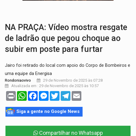
ELEIÇÕES 2026:
Ulisses Guimarães e as nuvens no céu de Rondônia – Por 
DECISÃO REVISADA:
Nunes Marques reduz pena de Acir Gurgacz e declara pun
NA PRAÇA: Vídeo mostra resgate
de ladrão que pegou choque ao
subir em poste para furtar
Jairo foi retirado do local com apoio do Corpo de Bombeiros e
uma equipe da Energisa
29 de Novembro de 2025 às 07:28
Rondoniaovivo
Atualizada em : 29 de Novembro de 2025 às 10:57
Print
WhatsApp
Facebook
Messenger
Twitter
Telegram
Email
Siga a gente no Google News
Compartilhar no Whatsapp