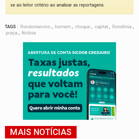
se ao leitor critério ao analisar as reportagens.
TAGS :
Rondoniaovivo
,
homem
,
choque
,
capital
,
Rondônia
,
praça
,
Notícia
MAIS NOTÍCIAS