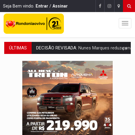
Seja Bem vindo.
Entrar
/
Assinar
ÚLTIMAS
CONEXÃO RONDONIAOVIVO:
Museólogo Antônio Ocampo lança livro sob
ELEIÇÕES 2026:
Patrimônio de candidata a deputada federal do PL salta R$ 1 m
VÍDEO:
Quadrilha é flagrada com cerca de 200 porções
BAIRRO TEIXEIRÃO:
MPF cobra regularização fundiária da comunid
SUCESSO NA ABERTURA:
2ª Feira Rondônia Empreendedora segue no Espaço Alternativ
REESTRUTURAÇÃO:
Secretário da Seinfra de Porto Velho pede exon
SAÚDE INDÍGENA:
Pirahã terão consultas e exames especializados durante 
ECONOMIA:
Dia dos pais deve movimentar R$ 8,5 bilhões e RO projet