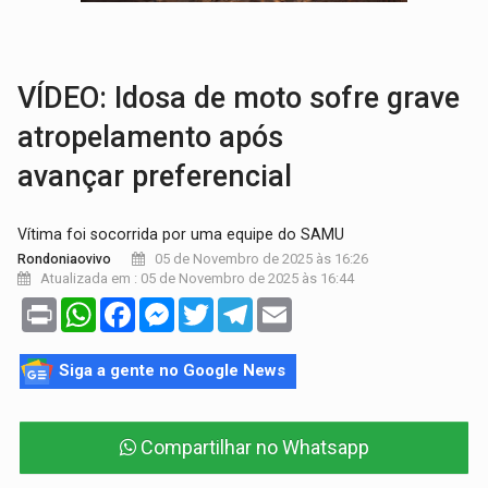
AMOR PERDIDO DÓI:
Luto amoroso não tem prazo, mas exige aten
TECNOLOGIA:
Empresas de Xangai aprimoram robôs de IA incorporada em 
VÍDEO: Idosa de moto sofre grave
atropelamento após
avançar preferencial
Vítima foi socorrida por uma equipe do SAMU
05 de Novembro de 2025 às 16:26
Rondoniaovivo
Atualizada em : 05 de Novembro de 2025 às 16:44
Print
WhatsApp
Facebook
Messenger
Twitter
Telegram
Email
Siga a gente no Google News
Compartilhar no Whatsapp