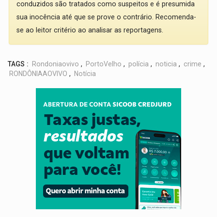
conduzidos são tratados como suspeitos e é presumida
sua inocência até que se prove o contrário. Recomenda-
se ao leitor critério ao analisar as reportagens.
TAGS :
Rondoniaovivo
,
PortoVelho
,
polícia
,
noticia
,
crime
,
RONDÔNIAAOVIVO
,
Notícia