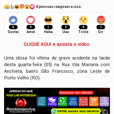
8 pessoas reagiram a isso.
0
0
1
0
6
1
Gostei
Amei
Haha
Uau
Triste
Grr
CLIQUE AQUI e assista o vídeo
.
Uma idosa foi vítima de grave acidente na tarde
desta quarta-feira (05) na Rua Vila Mariana com
Anchieta, bairro São Francisco, zona Leste de
Porto Velho (RO).