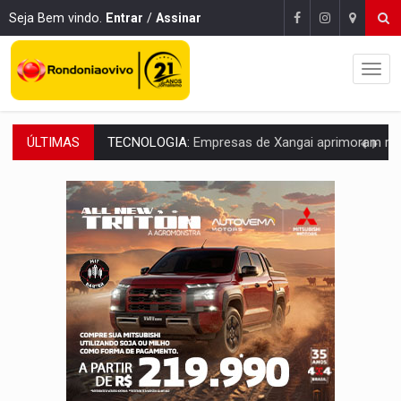
Seja Bem vindo.
Entrar
/
Assinar
ÚLTIMAS
PROTEGE A TERRA:
China descobre como explodir asteroide com bomba n
VÍDEO:
Motociclista morre após bater na traseira de camin
PARECE UM NUGGET:
Essa receita com frango virou o meu ja
EMPREENDEDORISMO:
7 negócios que podem começar com pouco dinheiro e vi
GIGANTE DA AMÉRICA:
Brasil reúne dimensão continental e posição estratégic
INDEPENDÊNCIA:
10 dicas importantes para quem quer mo
VARCENA:
Cientistas descobrem nova espécie de rã em florestas alagada
BARGANHA:
Vai comprar celular usado? Veja como consultar o a