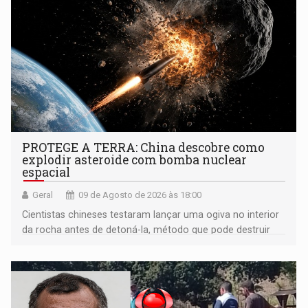
PROTEGE A TERRA: China descobre como
explodir asteroide com bomba nuclear
espacial
Geral
09 de Agosto de 2026 às 18:00
Cientistas chineses testaram lançar uma ogiva no interior
da rocha antes de detoná-la, método que pode destruir
corpos capazes de ameaçar a Terra