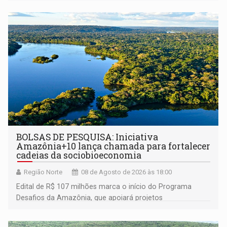
BOLSAS DE PESQUISA: Iniciativa
Amazônia+10 lança chamada para fortalecer
cadeias da sociobioeconomia
Região Norte
08 de Agosto de 2026 às 18:00
Edital de R$ 107 milhões marca o início do Programa
Desafios da Amazônia, que apoiará projetos
desenvolvidos por redes de pesquisa e inovação. A
submissão de pré-propostas poderá ser feita até 1º de