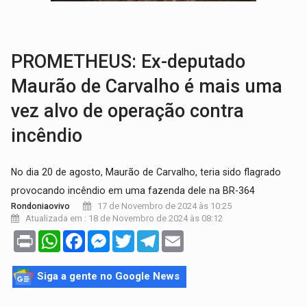
VÍDEO:
Perseguição é registrada no shopping após colombiana furtar ce
LUDOPATIA:
Apostas online começam a afetar produtividade e rotina
PROMETHEUS: Ex-deputado
Maurão de Carvalho é mais uma
vez alvo de operação contra
incêndio
No dia 20 de agosto, Maurão de Carvalho, teria sido flagrado
provocando incêndio em uma fazenda dele na BR-364
17 de Novembro de 2024 às 10:25
Rondoniaovivo
Atualizada em : 18 de Novembro de 2024 às 08:12
Print
WhatsApp
Facebook
Messenger
Twitter
Telegram
Email
Siga a gente no Google News