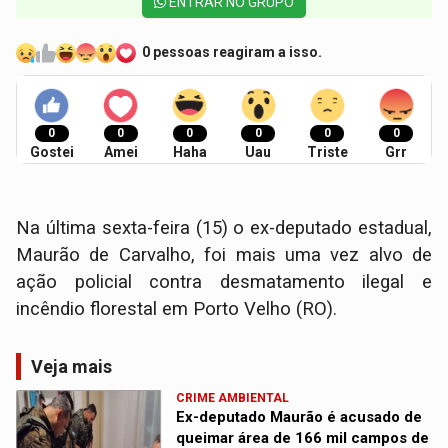
ENTRAR NO GRUPO
0 pessoas reagiram a isso.
0
0
0
0
0
0
Gostei
Amei
Haha
Uau
Triste
Grr
Na última sexta-feira (15) o ex-deputado estadual,
Maurão de Carvalho, foi mais uma vez alvo de
ação policial contra desmatamento ilegal e
incêndio florestal em Porto Velho (RO).
Veja mais
CRIME AMBIENTAL
Ex-deputado Maurão é acusado de
queimar área de 166 mil campos de