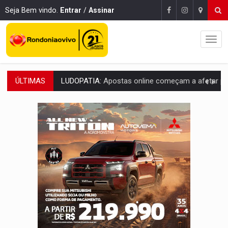
Seja Bem vindo.
Entrar
/
Assinar
ÚLTIMAS
REFLORESTAMENTO:
Plantar árvores não será mais suficiente para comprov
OVNIS NA LUA:
Cientistas alertam para possível base secreta no satélite n
ACABOU COM PEUGEOT:
Incêndio destrói carro que era rebocado para oficina no
VÍDEO:
Ladrão é filmado furtando moto na frente do bar 
BOLSAS DE PESQUISA:
Iniciativa Amazônia+10 lança chamada para fortalecer cadeia
MATERIAL:
Brasil tem grandes reservas de urânio, mas produz pouco e impo
VÍDEO:
Serpente capturada na fábrica da Coca-Cola é devolvid
HOMENAGEM:
Cientistas cassados pelo AI-5 se tornam pesquisadores emér