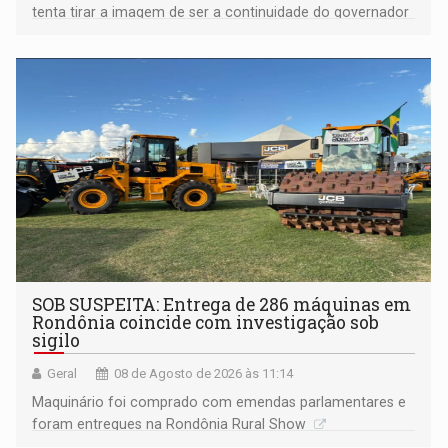
tenta tirar a imagem de ser a continuidade do governador
Marcos Rocha; ex-prefeito Hildon Chaves parece ainda
não ter entrado no modo eleição; ABAV faz evento em
Porto Velho
SOB SUSPEITA: Entrega de 286 máquinas em
Rondônia coincide com investigação sob
sigilo
Geral
08 de Agosto de 2026 às 11:14
Maquinário foi comprado com emendas parlamentares e
foram entregues na Rondônia Rural Show