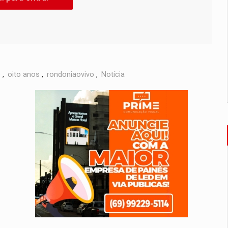
o
,
oito anos
,
rondoniaovivo
,
Notícia