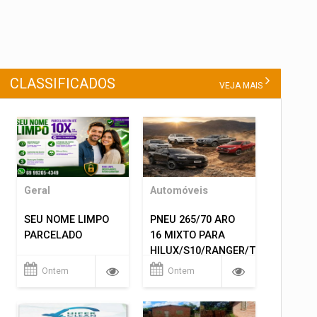
CLASSIFICADOS
VEJA MAIS
Geral
Automóveis
SEU NOME LIMPO
PNEU 265/70 ARO
PARCELADO
16 MIXTO PARA
HILUX/S10/RANGER/TRITON
ETC... MONTAGEM
Ontem
Ontem
GRATIS 599,00