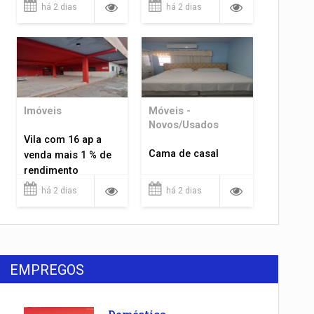
há 2 dias
há 2 dias
Imóveis
Móveis -
Novos/Usados
Vila com 16 ap a
Cama de casal
venda mais 1 % de
rendimento
há 2 dias
há 2 dias
EMPREGOS