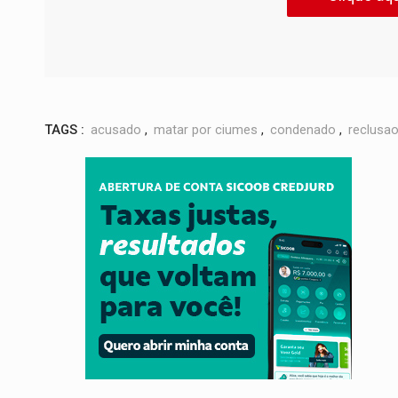
TAGS :
acusado
,
matar por ciumes
,
condenado
,
reclusa