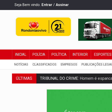
Seja Bem vindo.
Entrar
/
Assinar
INICIAL
POLÍCIA
POLÍTICA
INTERIOR
ESPORTES
NOTÍCIAS
CLASSIFICADOS
EMPREGOS
PUBLICAÇÕES LEGA
ÚLTIMAS
TRIBUNAL DO CRIME:
Homem é espancado
VÍDEO:
Perseguição é registrada no shop
LUDOPATIA:
Apostas online começam a af
REFLORESTAMENTO:
Plantar árvores nã