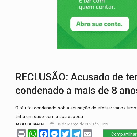
OVNIS NA LUA:
Cientistas alertam para p
ACABOU COM PEUGEOT:
Incêndio destró
VÍDEO:
Ladrão é filmado furtando moto na
BOLSAS DE PESQUISA:
Iniciativa Amazô
MATERIAL:
Brasil tem grandes reservas 
VÍDEO:
Armado com machado, homem amea
RECLUSÃO: Acusado de ten
condenado a mais de 8 ano
O réu foi condenado sob a acusação de efetuar vários tiros e
tinha um caso com a sua esposa
ASSESSORIA/TJ
06 de Março de 2020 às 10:25
Print
WhatsApp
Facebook
Messenger
Twitter
Telegram
Email
Compartilhar