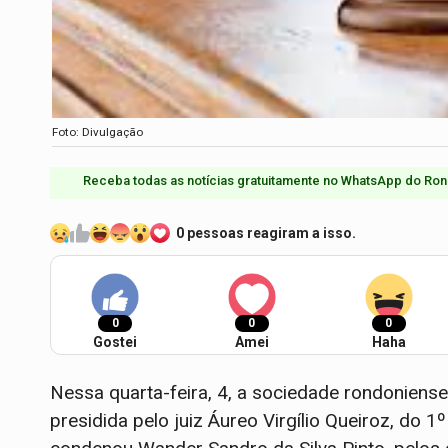
Foto: Divulgação
Receba todas as notícias gratuitamente no WhatsApp do Ron
0 pessoas reagiram a isso.
0
0
0
Gostei
Amei
Haha
Nessa quarta-feira, 4, a sociedade rondoniens
presidida pelo juiz Áureo Virgílio Queiroz, do 