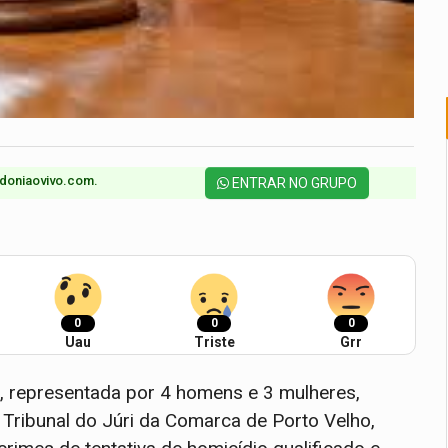
doniaovivo.com.​
ENTRAR NO GRUPO
0
0
0
Uau
Triste
Grr
e, representada por 4 homens e 3 mulheres,
1º Tribunal do Júri da Comarca de Porto Velho,