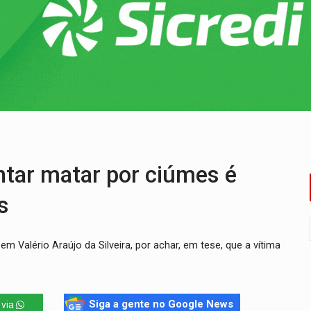
ossível base secreta no satélite natural da Terra
i carro que era rebocado para oficina no Centro de Porto Velho
 frente do bar da Marleide
nia+10 lança chamada para fortalecer cadeias da sociobioecono
de urânio, mas produz pouco e importa combustível
ça matar sobrinha grávida e com bebê no colo
tar matar por ciúmes é
s
m Valério Araújo da Silveira, por achar, em tese, que a vítima
Siga a gente no Google News
 via