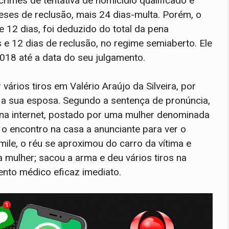
rimes de tentativa de homicídio qualificado e
meses de reclusão, mais 24 dias-multa. Porém, o
 12 dias, foi deduzido do total da pena
s e 12 dias de reclusão, no regime semiaberto. Ele
018 até a data do seu julgamento.
ários tiros em Valério Araújo da Silveira, por
m a sua esposa. Segundo a sentença de pronúncia,
r na internet, postado por uma mulher denominada
 o encontro na casa a anunciante para ver o
ile, o réu se aproximou do carro da vítima e
 mulher; sacou a arma e deu vários tiros na
ento médico eficaz imediato.