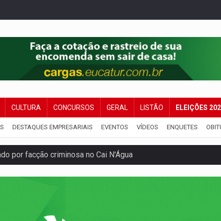
CULTURA
CONCURSOS
GERAL
LISTÃO
ELEIÇÕES 20
IS
DESTAQUES EMPRESARIAIS
EVENTOS
VÍDEOS
ENQUETES
OBIT
 por facção criminosa no Cai N'Água
ping após colombiana furtar celular de menina
etar produtividade e rotina nas empresas
o será mais suficiente para comprovar área recuperado