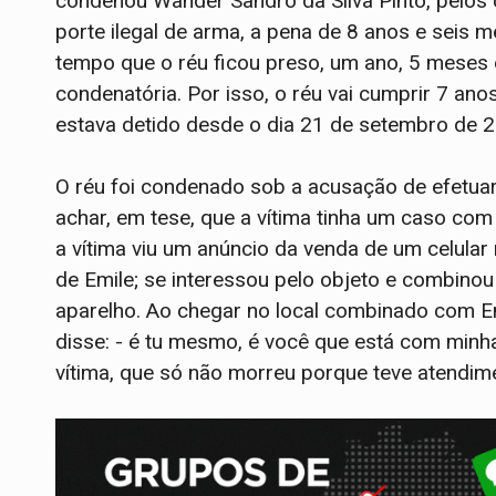
condenou Wander Sandro da Silva Pinto, pelos c
porte ilegal de arma, a pena de 8 anos e seis 
tempo que o réu ficou preso, um ano, 5 meses e
condenatória. Por isso, o réu vai cumprir 7 ano
estava detido desde o dia 21 de setembro de 2
O réu foi condenado sob a acusação de efetuar v
achar, em tese, que a vítima tinha um caso co
a vítima viu um anúncio da venda de um celula
de Emile; se interessou pelo objeto e combinou
aparelho. Ao chegar no local combinado com Em
disse: - é tu mesmo, é você que está com minha
vítima, que só não morreu porque teve atendim