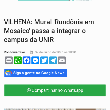
ENCONTRO:
Amazônia Negra ganha projeção nacional com participação de M
PREVISÃO:
Porto Velho tem chances de chuvas isoladas nesta se
VILHENA: Mural 'Rondônia em
Mosaico' passa a integrar o
campus da UNIR
07 de Julho de 2026 às 18:30
Rondoniaovivo
Print
WhatsApp
Facebook
Messenger
Twitter
Telegram
Email
Siga a gente no Google News
Compartilhar no Whatsapp