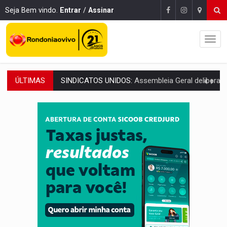
Seja Bem vindo.
Entrar
/
Assinar
ÚLTIMAS
SINDICATOS UNIDOS:
Assembleia Geral delibera greve da educação municip
PROCESSO SELETIVO:
Rondoniaovivo abre oficina de Comunicação com oportunidade
AGOSTO LILÁS:
MPRO lança de portal e promove reflexão sobre trajetória da Le
REGULARIZAÇÃO:
Refis 2026 segue até o fim do ano para regulariz
ROLIM DE MOURA:
Programa da Energisa beneficia 60 famílias com geladeiras e
VIOLÊNCIA VICÁRIA:
MPRO obtém condenação de réu a 21 anos de prisão em 
COLEGIADO:
Brasil e Rússia discutem energia nuclear, defesa e ciênc
URGENTE:
Colisão entre caminhão e carro deixa quatro mortos e um em est