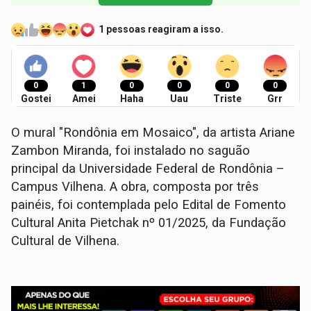
1 pessoas reagiram a isso.
0
1
0
0
0
0
Gostei
Amei
Haha
Uau
Triste
Grr
O mural "Rondônia em Mosaico", da artista Ariane
Zambon Miranda, foi instalado no saguão
principal da Universidade Federal de Rondônia –
Campus Vilhena. A obra, composta por três
painéis, foi contemplada pelo Edital de Fomento
Cultural Anita Pietchak nº 01/2025, da Fundação
Cultural de Vilhena.