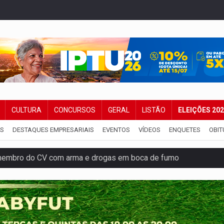
CULTURA
CONCURSOS
GERAL
LISTÃO
ELEIÇÕES 20
IS
DESTAQUES EMPRESARIAIS
EVENTOS
VÍDEOS
ENQUETES
OBIT
membro do CV com arma e drogas em boca de fumo
a com a APAE para ampliar ações voltadas a PCD's
bate a drones durante exercício antiaéreo
o Oeste, CINEMAZÔNIA leva cinema amazônico a estudantes na