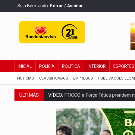
Seja Bem vindo.
Entrar
/
Assinar
INICIAL
POLÍCIA
POLÍTICA
INTERIOR
ESPORTES
NOTÍCIAS
CLASSIFICADOS
EMPREGOS
PUBLICAÇÕES LEGA
ÚLTIMAS
VÍDEO:
FTICCO e Força Tática prendem 
INCLUSÃO:
Prefeitura fortalece parceri
DEFESA:
Exército testa inovações no com
TEMAS SOCIOAMBIENTAIS:
Em Itapuã d