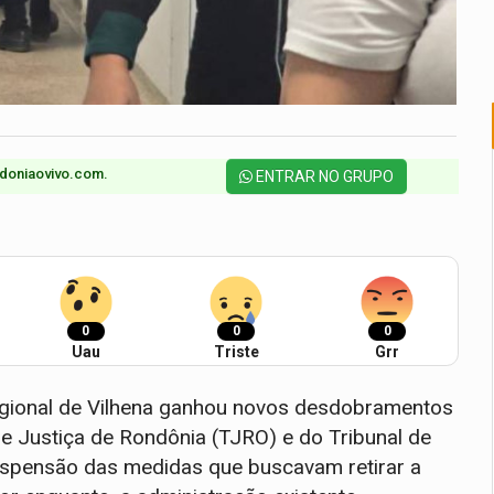
doniaovivo.com.​
ENTRAR NO GRUPO
0
0
0
Uau
Triste
Grr
egional de Vilhena ganhou novos desdobramentos
de Justiça de Rondônia (TJRO) e do Tribunal de
spensão das medidas que buscavam retirar a