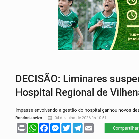
PREVISÃO:
Interior de Rondônia terá sáb
INFRAESTRUTURA:
Após quase 30 anos d
A ILHA:
Coreografia de Rondônia estreia 
ELEIÇÕES 2026:
Sgt. Mouza esclarece 'e
JUDICIÁRIO:
Sinjur parabeniza servidores
LAZER:
Seis lugares gratuitos para apro
DECISÃO: Liminares suspe
Hospital Regional de Vilhen
Impasse envolvendo a gestão do hospital ganhou novos d
Rondoniaovivo
04 de Julho de 2026 às 10:51
Print
WhatsApp
Facebook
Messenger
Twitter
Telegram
Email
Compartilhar