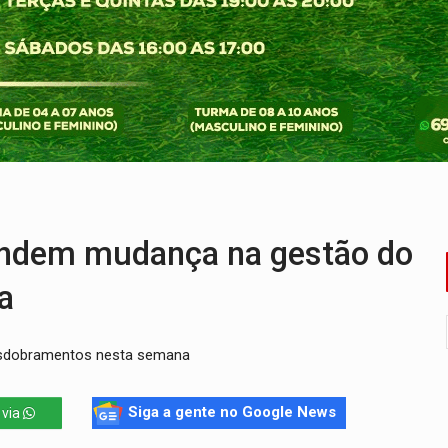
ado (8) de calor intenso e tempo firme
e espera, asfalto chega ao bairro Nova Esperança
na programação do Festival de Dança de Joinville
rro de digitação' em declaração de patrimônio de R$ 29 mi
 pelo adicional de incentivo com efeitos retroativos
veitar o fim de semana em Porto Velho
ndem mudança na gestão do
a
esdobramentos nesta semana
Siga a gente no Google News
 via