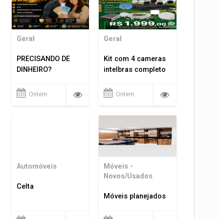
Geral
Geral
PRECISANDO DE
Kit com 4 cameras
DINHEIRO?
intelbras completo
Ontem
Ontem
Automóveis
Móveis -
Novos/Usados
Celta
Móveis planejados