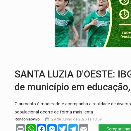
COLEGIADO:
Brasil e Rússia discutem ene
URGENTE:
Colisão entre caminhão e carr
ENCONTRO:
Amazônia Negra ganha projeç
PREVISÃO:
Porto Velho tem chances de c
SINDICATOS UNIDOS:
Assembleia Geral 
FAMÍLIA MORREU:
Identificadas as cinco
SANTA LUZIA D'OESTE: IBGE
de município em educação, 
O aumento é moderado e acompanha a realidade de diversos
populacional ocorre de forma mais lenta
Rondoniaovivo
29 de Junho de 2026 às 18:09
Print
WhatsApp
Facebook
Messenger
Twitter
Telegram
Email
Compartilhar