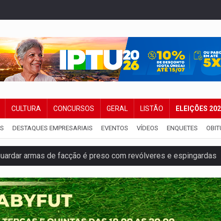
CULTURA
CONCURSOS
GERAL
LISTÃO
ELEIÇÕES 20
IS
DESTAQUES EMPRESARIAIS
EVENTOS
VÍDEOS
ENQUETES
OBIT
ardar armas de facção é preso com revólveres e espingardas
mortos em colisão entre carreta e Fiat Uno na BR-364
umprimento da legislação sobre transporte de cargas por em
 sexual infantil na internet e via IA