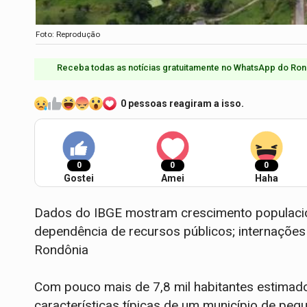
Foto: Reprodução
Receba todas as notícias gratuitamente no WhatsApp do Ron
0 pessoas reagiram a isso.
0
0
0
Gostei
Amei
Haha
Dados do IBGE mostram crescimento populaciona
dependência de recursos públicos; internações 
Rondônia
Com pouco mais de 7,8 mil habitantes estimad
características típicas de um município de peq