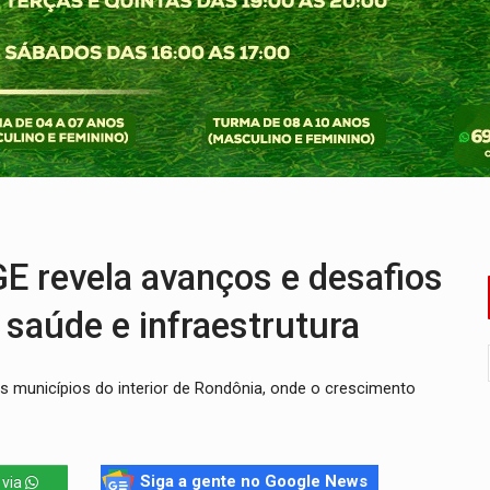
rgia nuclear, defesa e ciência em Brasília
o deixa quatro mortos e um em estado grave na BR
ão nacional com participação de Marcela Bonfim
huvas isoladas nesta sexta-feira (7)
delibera greve da educação municipal em Porto Velho
 vítimas de acidente na BR-364, entre elas uma criança
 revela avanços e desafios
saúde e infraestrutura
 municípios do interior de Rondônia, onde o crescimento
Siga a gente no Google News
 via