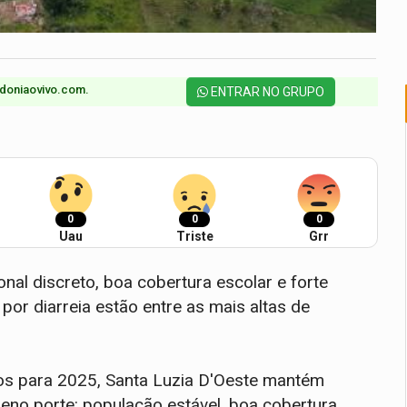
doniaovivo.com.​
ENTRAR NO GRUPO
0
0
0
Uau
Triste
Grr
l discreto, boa cobertura escolar e forte
por diarreia estão entre as mais altas de
os para 2025, Santa Luzia D'Oeste mantém
ueno porte: população estável, boa cobertura