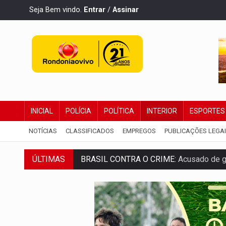
Seja Bem vindo.
Entrar
/
Assinar
INICIAL
POLÍCIA
POLÍTICA
INTERIOR
ESPORTES
NOTÍCIAS
CLASSIFICADOS
EMPREGOS
PUBLICAÇÕES LEGA
BRASIL CONTRA O CRIME:
Acusado de gu
ÚLTIMAS
TRAGÉDIA:
Sobe para cinco o número de 
TRANSPORTE DE ARROZ:
MPF assegura c
DEEPFAKE:
Sancionada lei contra violência