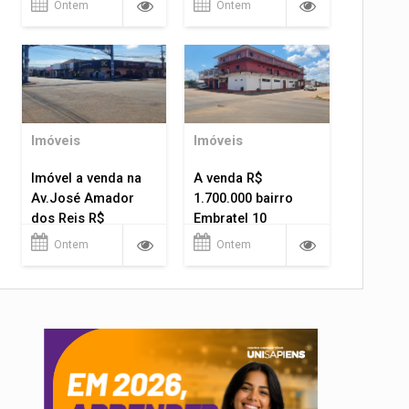
Ontem
Ontem
Imóveis
Imóveis
Imóvel a venda na
A venda R$
Av.José Amador
1.700.000 bairro
dos Reis R$
Embratel 10
1.400.000
apartamentos!
Ontem
Ontem