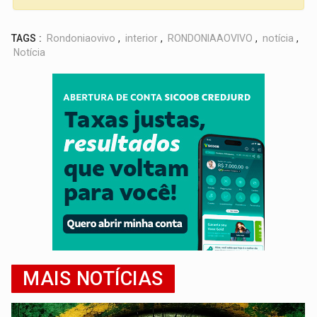
TAGS :
Rondoniaovivo
,
interior
,
RONDONIAAOVIVO
,
notícia
,
Notícia
MAIS NOTÍCIAS