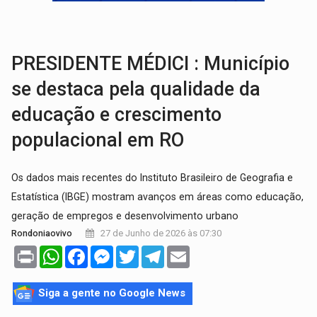
'OS OLHOS DO BRASIL':
Emanuel Neri transforma indignação e esperança em roc
SOB INVESTIGAÇÃO:
Dentista de PVH é denunciado por transmitir HIV a
PRESIDENTE MÉDICI : Município
se destaca pela qualidade da
educação e crescimento
populacional em RO
Os dados mais recentes do Instituto Brasileiro de Geografia e
Estatística (IBGE) mostram avanços em áreas como educação,
geração de empregos e desenvolvimento urbano
27 de Junho de 2026 às 07:30
Rondoniaovivo
Print
WhatsApp
Facebook
Messenger
Twitter
Telegram
Email
Siga a gente no Google News