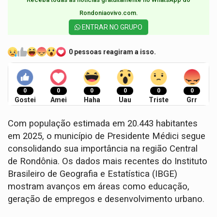
Rondoniaovivo.com.​
ENTRAR NO GRUPO
0 pessoas reagiram a isso.
0
0
0
0
0
0
Gostei
Amei
Haha
Uau
Triste
Grr
Com população estimada em 20.443 habitantes
em 2025, o município de Presidente Médici segue
consolidando sua importância na região Central
de Rondônia. Os dados mais recentes do Instituto
Brasileiro de Geografia e Estatística (IBGE)
mostram avanços em áreas como educação,
geração de empregos e desenvolvimento urbano.