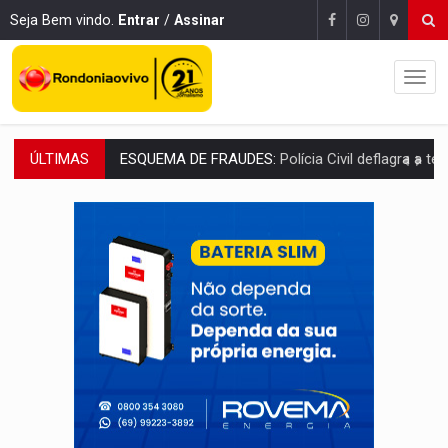
Seja Bem vindo.
Entrar
/
Assinar
ÚLTIMAS
ESQUEMA DE FRAUDES:
Polícia Civil deflagra a terceira fase da Oper
ASSESSOR FLAGRADO:
Empresa e ONG que recebeu R$ 12 mi em emendas estão
INFLUENCIARIA ELEIÇÕES:
Justiça Eleitoral manda tirar vídeo com suposta d
CONEXÃO RONDONIAOVIVO:
Marcio Barreto, pres. da ABAV-RO, alerta sobre golpes 
DA RECICLAGEM AO SUCESSO:
A trajetória de superação de Car
'RIO OMERÊ':
MPF pede condenação do Banco do Brasil por financiar atividade
INFRAESTRUTURA:
Vilhena realiza audiência pública sobre moderniz
SEM SISTEMA:
Falha afeta atendimentos na Policlínica Os