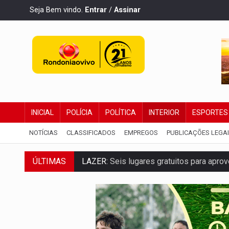
Seja Bem vindo.
Entrar
/
Assinar
INICIAL
POLÍCIA
POLÍTICA
INTERIOR
ESPORTES
NOTÍCIAS
CLASSIFICADOS
EMPREGOS
PUBLICAÇÕES LEGA
LAZER:
Seis lugares gratuitos para apro
ÚLTIMAS
VÍDEO:
FTICCO e Força Tática prendem 
INCLUSÃO:
Prefeitura fortalece parceri
DEFESA:
Exército testa inovações no com