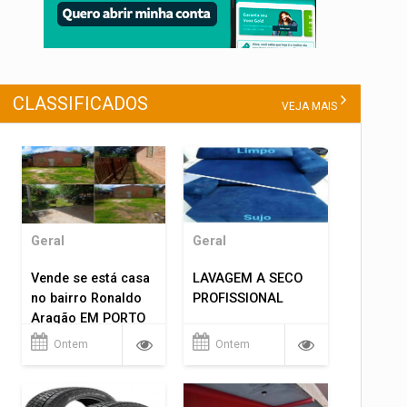
CLASSIFICADOS
VEJA MAIS
Geral
Geral
Vende se está casa
LAVAGEM A SECO
no bairro Ronaldo
PROFISSIONAL
Aragão EM PORTO
VELHO RO.
Ontem
Ontem