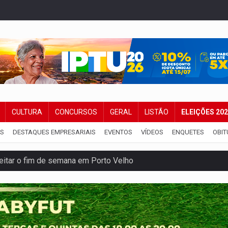
CULTURA
CONCURSOS
GERAL
LISTÃO
ELEIÇÕES 20
IS
DESTAQUES EMPRESARIAIS
EVENTOS
VÍDEOS
ENQUETES
OBIT
veitar o fim de semana em Porto Velho
membro do CV com arma e drogas em boca de fumo
a com a APAE para ampliar ações voltadas a PCD's
bate a drones durante exercício antiaéreo