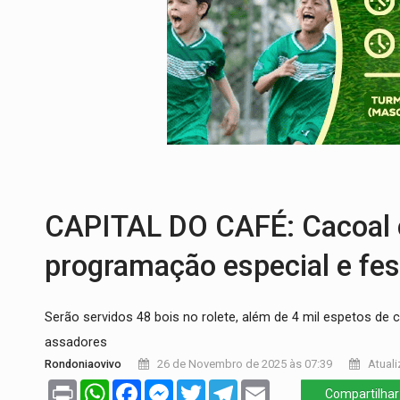
TEMAS SOCIOAMBIENTAIS:
Em Itapuã d
PREVISÃO:
Interior de Rondônia terá sáb
INFRAESTRUTURA:
Após quase 30 anos d
A ILHA:
Coreografia de Rondônia estreia 
ELEIÇÕES 2026:
Sgt. Mouza esclarece 'e
VÍDEO:
Motorista de caminhonete morre p
CAPITAL DO CAFÉ: Cacoal 
programação especial e fes
Serão servidos 48 bois no rolete, além de 4 mil espetos de
assadores
Rondoniaovivo
26 de Novembro de 2025 às 07:39
Atuali
Print
WhatsApp
Facebook
Messenger
Twitter
Telegram
Email
Compartilhar