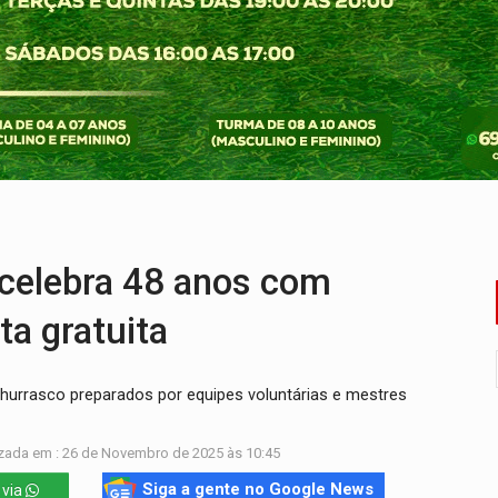
o Oeste, CINEMAZÔNIA leva cinema amazônico a estudantes na
ado (8) de calor intenso e tempo firme
e espera, asfalto chega ao bairro Nova Esperança
na programação do Festival de Dança de Joinville
rro de digitação' em declaração de patrimônio de R$ 29 mi
reso às ferragens em colisão com carreta na BR
celebra 48 anos com
ta gratuita
 churrasco preparados por equipes voluntárias e mestres
zada em : 26 de Novembro de 2025 às 10:45
Siga a gente no Google News
 via