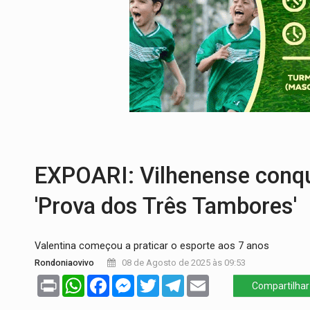
VÍDEO:
Pitbulls fogem de residência e a
AÇÃO CONJUNTA:
Forças policiais apre
PF ESTÁ APURANDO:
Flávio Bolsonaro e
NO CENTRO:
Colisão entre ônibus e carro
ELEIÇÕES 2026:
Candidato a deputado es
OPERAÇÃO DA PC:
Membros do CV são p
EXPOARI: Vilhenense conqu
'Prova dos Três Tambores'
Valentina começou a praticar o esporte aos 7 anos
Rondoniaovivo
08 de Agosto de 2025 às 09:53
Print
WhatsApp
Facebook
Messenger
Twitter
Telegram
Email
Compartilhar