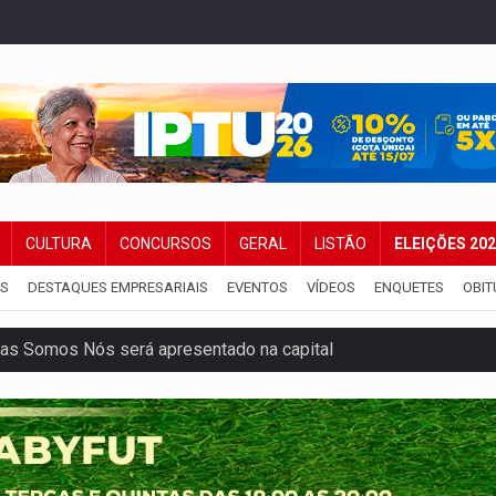
CULTURA
CONCURSOS
GERAL
LISTÃO
ELEIÇÕES 20
IS
DESTAQUES EMPRESARIAIS
EVENTOS
VÍDEOS
ENQUETES
OBIT
as Somos Nós será apresentado na capital
tocicleta em frente de academia
nos de emancipação com programação esportiva
sença de plástico ou petróleo em ovos