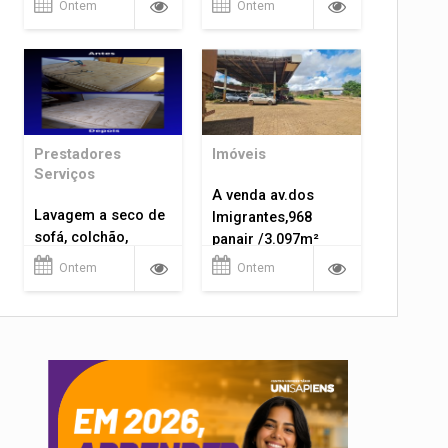
Ontem
Ontem
Prestadores
Imóveis
Serviços
A venda av.dos
Lavagem a seco de
Imigrantes,968
sofá, colchão,
panair /3.097m²
tapetes...
Ontem
Ontem