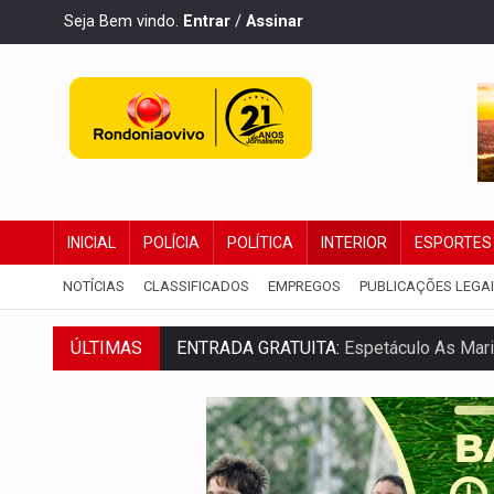
Seja Bem vindo.
Entrar
/
Assinar
INICIAL
POLÍCIA
POLÍTICA
INTERIOR
ESPORTES
NOTÍCIAS
CLASSIFICADOS
EMPREGOS
PUBLICAÇÕES LEGA
ENTRADA GRATUITA:
Espetáculo As Mari
ÚLTIMAS
VÍDEO:
Três são presos após furto de mo
CELEBRAÇÃO:
Cerejeiras completa 43 a
SAÚDE:
Anvisa desmente boato sobre pre