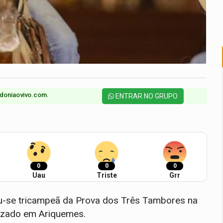
doniaovivo.com.​
ENTRAR NO GRUPO
0
0
0
Uau
Triste
Grr
ou-se tricampeã da Prova dos Três Tambores na
alizado em Ariquemes.