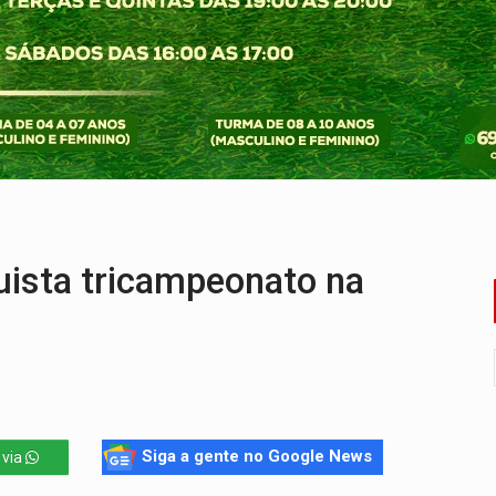
tacam casal de idosos na zona Leste
endem cerca de 1kg de ouro em Rondônia
scolhe Alfredo Gaspar como vice, alvo de denúncia por estupro
 provoca lentidão no trânsito
tadual declara carros por R$ 25 e casas por R$ 300 em RO
resos com armas e drogas após crime de tortur@
ista tricampeonato na
Siga a gente no Google News
 via