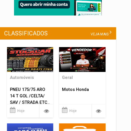
CLASSIFICADOS
VEJA MAIS
Automóveis
Geral
PNEU 175/75 ARO
Motos Honda
14 T GOL /CELTA/
SAV / STRADA ETC..
R$ 219,99
Hoje
Hoje
MONTAGEM GRATIS