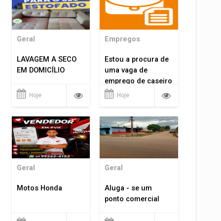
Geral
Empregos
LAVAGEM A SECO
Estou a procura de
EM DOMICÍLIO
uma vaga de
emprego de caseiro
em porto velho
Hoje
Hoje
rondônia
Geral
Geral
Motos Honda
Aluga - se um
ponto comercial