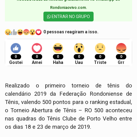
Rondoniaovivo.com.​
ENTRAR NO GRUPO
0 pessoas reagiram a isso.
0
0
0
0
0
0
Gostei
Amei
Haha
Uau
Triste
Grr
Realizado o primeiro torneio de tênis do
calendário 2019 da Federação Rondoniense de
Tênis, valendo 500 pontos para o ranking estadual,
o Torneio Abertura de Tênis – RO 500 aconteceu
nas quadras do Tênis Clube de Porto Velho entre
os dias 18 e 23 de março de 2019.