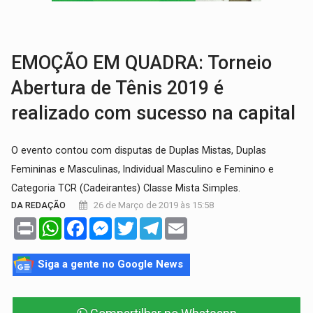
GRAVE:
Homem é esfaqueado no peito durante briga ent
VÍDEO:
Denarc e Receita Federal apreendem 12 kg de skunk e arma que iam
EMOÇÃO EM QUADRA: Torneio
Abertura de Tênis 2019 é
realizado com sucesso na capital
O evento contou com disputas de Duplas Mistas, Duplas
Femininas e Masculinas, Individual Masculino e Feminino e
Categoria TCR (Cadeirantes) Classe Mista Simples.
26 de Março de 2019 às 15:58
DA REDAÇÃO
Print
WhatsApp
Facebook
Messenger
Twitter
Telegram
Email
Siga a gente no Google News