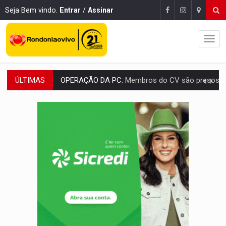
Seja Bem vindo.
Entrar
/
Assinar
ÚLTIMAS
OPERAÇÃO DA PC:
Membros do CV são presos com armas e drogas após c
ENTRADA GRATUITA:
Espetáculo As Marias Somos Nós será apresen
VÍDEO:
Três são presos após furto de motocicleta em frente
CELEBRAÇÃO:
Cerejeiras completa 43 anos de emancipação com progra
SAÚDE:
Anvisa desmente boato sobre presença de plástico ou petr
VÍDEO:
Pitbulls fogem de residência e atacam casal de idosos 
AÇÃO CONJUNTA:
Forças policiais apreendem cerca de 1kg de our
PF ESTÁ APURANDO:
Flávio Bolsonaro escolhe Alfredo Gaspar como vice, alvo de d