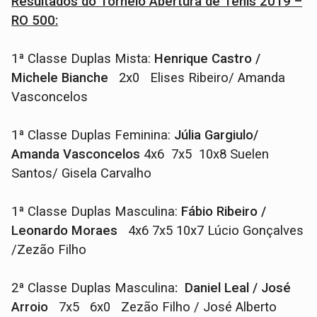
Resultados do Torneio Abertura de Tênis 2019 –
RO 500:
1ª Classe Duplas Mista:
Henrique Castro /
Michele Bianche
2x0 Elises Ribeiro/ Amanda
Vasconcelos
1ª Classe Duplas Feminina:
Júlia Gargiulo/
Amanda Vasconcelos
4x6 7x5 10x8 Suelen
Santos/ Gisela Carvalho
1ª Classe Duplas Masculina:
Fábio Ribeiro /
Leonardo Moraes
4x6 7x5 10x7 Lúcio Gonçalves
/Zezão Filho
2ª Classe Duplas Masculina
: Daniel Leal / José
Arroio
7x5 6x0 Zezão Filho / José Alberto