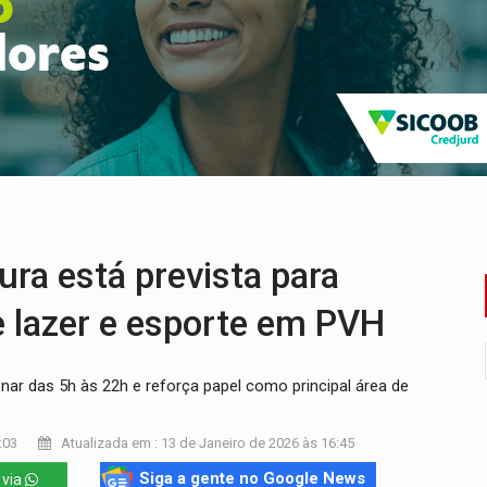
ença em PVH e transforma Aramix em Super Nova Era
nacional e transforma Brasil em corredor da cocaína
Antônio Ocampo conduz a história de uma ferrovia desgoverna
em ao Iphan recuperação de área atingida por erosão na EFMM
acidente na BR-364 duas semanas após condenação do matador 
a está prevista para
de lazer e esporte em PVH
nar das 5h às 22h e reforça papel como principal área de
:03
Atualizada em : 13 de Janeiro de 2026 às 16:45
Siga a gente no Google News
 via