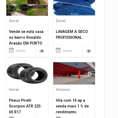
Geral
Geral
Vende se está casa
LAVAGEM A SECO
no bairro Ronaldo
PROFISSIONAL
Aragão EM PORTO
VELHO RO.
Ontem
Ontem
Geral
Imóveis
Pneus Pirelli
Vila com 16 ap a
Scorpion ATR 225
venda mais 1 % de
65 R17
rendimento