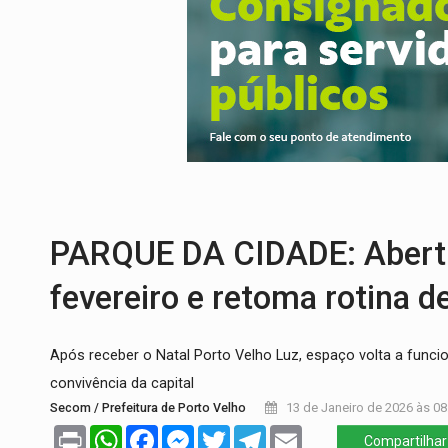
EXPANSÃO:
Grupo Nova Era amplia pres
ROTA GLOBAL:
PCC amplia presença inter
CONEXÃO RONDONIAOVIVO:
Museólogo 
EXTENSÃO DE DANOS:
Ferroviários ped
'XANDY DO MOTOCROSS':
Pai morre em 
PARQUE DA CIDADE: Abertur
fevereiro e retoma rotina 
Após receber o Natal Porto Velho Luz, espaço volta a funcio
convivência da capital
Secom / Prefeitura de Porto Velho
13 de Janeiro de 2026 às 08
Print
WhatsApp
Facebook
Messenger
Twitter
Telegram
Email
Compartilhar