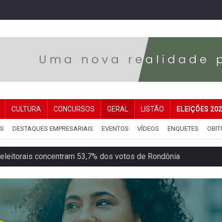
CULTURA
CONCURSOS
GERAL
LISTÃO
ELEIÇÕES 20
IS
DESTAQUES EMPRESARIAIS
EVENTOS
VÍDEOS
ENQUETES
OBIT
eleitorais concentram 53,7% dos votos de Rondônia
candidatos ao Governo de RO partem para tudo ou nada
 em Rondônia coincide com investigação sob sigilo
iário é legal, mas não pode ser automático
de 200 ações de Marcos Rogério para Rondônia