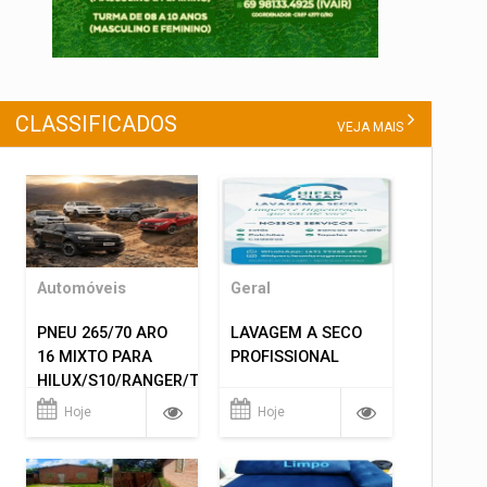
CLASSIFICADOS
VEJA MAIS
Automóveis
Geral
PNEU 265/70 ARO
LAVAGEM A SECO
16 MIXTO PARA
PROFISSIONAL
HILUX/S10/RANGER/TRITON
ETC... MONTAGEM
Hoje
Hoje
GRATIS 599,00