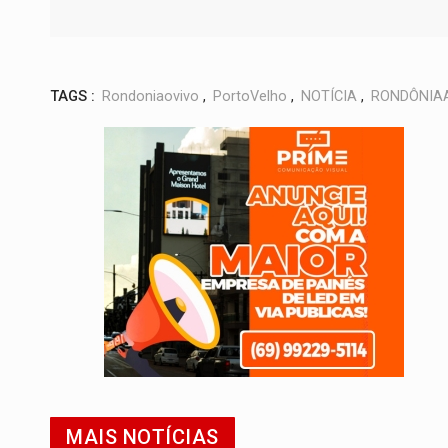
TAGS :
Rondoniaovivo
,
PortoVelho
,
NOTÍCIA
,
RONDÔNIA
MAIS NOTÍCIAS