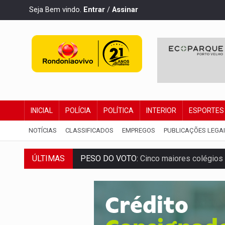
Seja Bem vindo.
Entrar
/
Assinar
INICIAL
POLÍCIA
POLÍTICA
INTERIOR
ESPORTES
NOTÍCIAS
CLASSIFICADOS
EMPREGOS
PUBLICAÇÕES LEGA
PESO DO VOTO:
Cinco maiores colégios 
ÚLTIMAS
COLUNA SEMANAL:
Largada foi dada e 
SOB SUSPEITA:
Entrega de 286 máquinas
ARTIGO:
Reter até 50% no distrato imobil
DO HOSPITAL AO CAMPO:
Veja as mais 