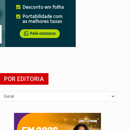
da
do filho
POR EDITORIA