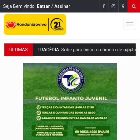
Seja Bem vindo.
Entrar
/
Assinar
ÚLTIMAS
TRANSPORTE DE ARROZ:
MPF assegura cumprimento da legislação sobre transporte d
DEEPFAKE:
Sancionada lei contra violência sexual infantil na inte
COLEGIADO:
Brasil e Rússia discutem energia nuclear, defesa e ciênc
URGENTE:
Colisão entre caminhão e carro deixa quatro mortos e um em est
ENCONTRO:
Amazônia Negra ganha projeção nacional com participação de M
PREVISÃO:
Porto Velho tem chances de chuvas isoladas nesta se
SINDICATOS UNIDOS:
Assembleia Geral delibera greve da educação municip
PROCESSO SELETIVO:
Rondoniaovivo abre oficina de Comunicação com oportunidade