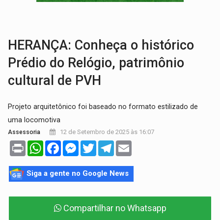
BRASIL CONTRA O CRIME:
Acusado de guardar armas de facção é preso com rev
TRAGÉDIA:
Sobe para cinco o número de mortos em colisão entre carreta e Fia
HERANÇA: Conheça o histórico
Prédio do Relógio, patrimônio
cultural de PVH
Projeto arquitetônico foi baseado no formato estilizado de
uma locomotiva
12 de Setembro de 2025 às 16:07
Assessoria
Print
WhatsApp
Facebook
Messenger
Twitter
Telegram
Email
Siga a gente no Google News
Compartilhar no Whatsapp