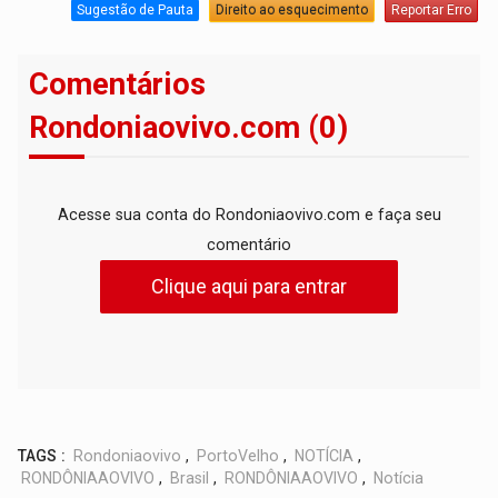
Sugestão de Pauta
Direito ao esquecimento
Reportar Erro
Comentários
Rondoniaovivo.com (0)
Acesse sua conta do Rondoniaovivo.com e faça seu
comentário
Clique aqui para entrar
TAGS :
Rondoniaovivo
,
PortoVelho
,
NOTÍCIA
,
RONDÔNIAAOVIVO
,
Brasil
,
RONDÔNIAAOVIVO
,
Notícia