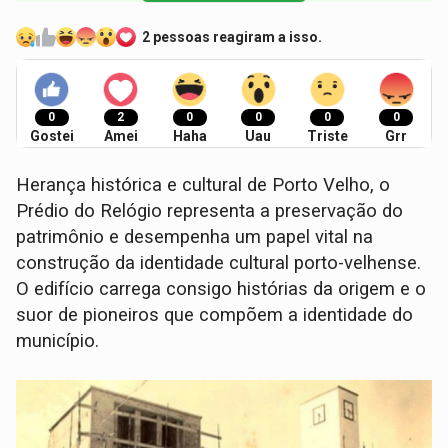
2 pessoas reagiram a isso.
0
2
0
0
0
0
Gostei
Amei
Haha
Uau
Triste
Grr
Herança histórica e cultural de Porto Velho, o
Prédio do Relógio representa a preservação do
patrimônio e desempenha um papel vital na
construção da identidade cultural porto-velhense.
O edifício carrega consigo histórias da origem e o
suor de pioneiros que compõem a identidade do
município.