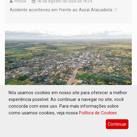
Polícia
06 de Agosto de 2026 às 16:24
Acidente aconteceu em frente ao Assaí Atacadista
Nós usamos cookies em nosso site para oferecer a melhor
experiência possível. Ao continuar a navegar no site, você
EDUCAÇÃO: Corumbiara lidera Ideb 2025
concorda com esse uso. Para mais informações sobre
entre redes municipais de Rondônia
como usamos cookies, veja nossa
Política de Cookies
Interior
06 de Agosto de 2026 às 15:56
Continuar
Município alcançou nota 7,0 nos anos iniciais do ensino
fundamental e obteve o melhor desempenho do estado