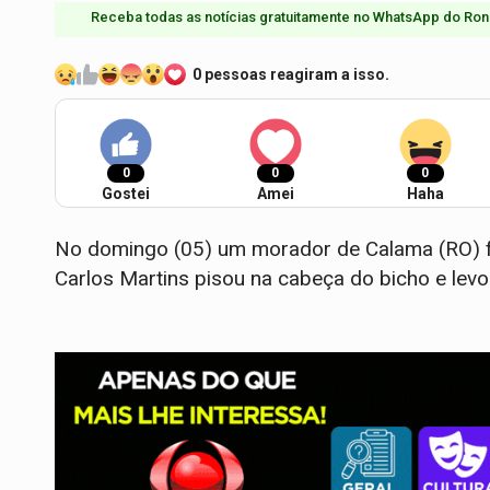
Receba todas as notícias gratuitamente no WhatsApp do Ron
0 pessoas reagiram a isso.
0
0
0
Gostei
Amei
Haha
No domingo (05) um morador de Calama (RO) f
Carlos Martins pisou na cabeça do bicho e lev