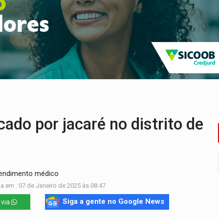
laram patrimônio zero em Rondônia nas eleições de 2026
Cavalgada da Expo Show Norte neste sábado
os iniciais do ensino fundamental em Rondônia
a é preso durante operação policial
IÇÕES: SEATER/RO
 entre redes municipais de Rondônia
do por jacaré no distrito de
atendimento médico
a em : 07 de Janeiro de 2025 às 08:47
Siga a gente no Google News
 via