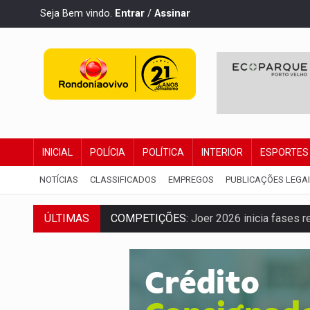
Seja Bem vindo.
Entrar
/
Assinar
INICIAL
POLÍCIA
POLÍTICA
INTERIOR
ESPORTES
NOTÍCIAS
CLASSIFICADOS
EMPREGOS
PUBLICAÇÕES LEGA
ÚLTIMAS
COMPETIÇÕES:
Joer 2026 inicia fases re
PERIGO:
Moradores denunciam escuridão 
COLIGAÇÃO:
Reabertura de ação no TSE 
INCLUSÃO:
APAE Porto Velho abre inscr