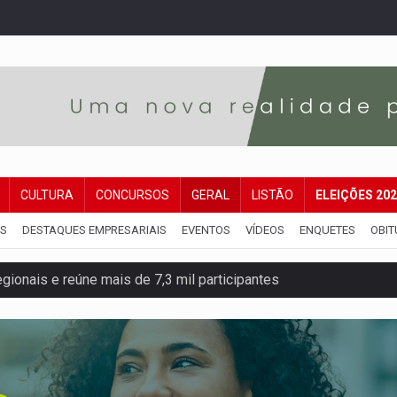
CULTURA
CONCURSOS
GERAL
LISTÃO
ELEIÇÕES 20
IS
DESTAQUES EMPRESARIAIS
EVENTOS
VÍDEOS
ENQUETES
OBIT
gionais e reúne mais de 7,3 mil participantes
e insegurança na Estrada dos Periquitos
pode resultar em cassação de prefeita de Pimenta Bueno
ições para taekwondo