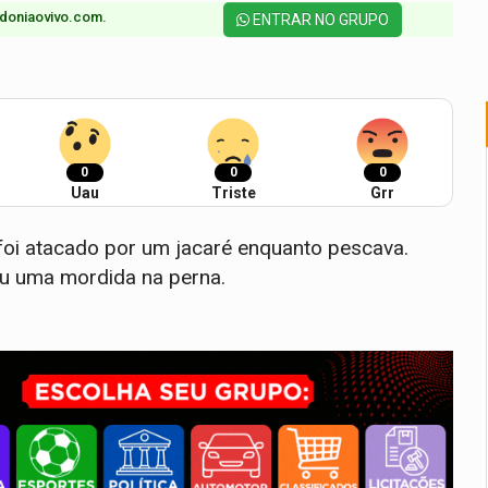
doniaovivo.com.​
ENTRAR NO GRUPO
0
0
0
Uau
Triste
Grr
oi atacado por um jacaré enquanto pescava.
ou uma mordida na perna.