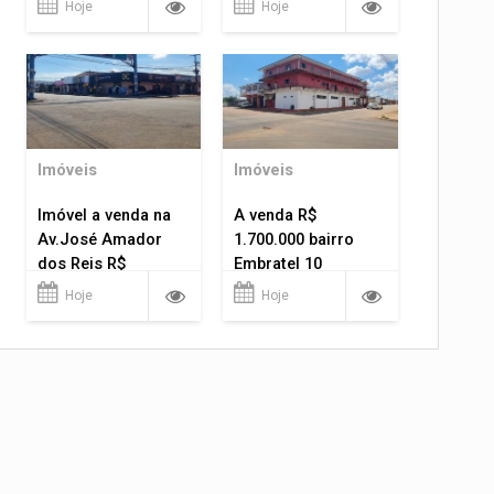
Hoje
Hoje
Imóveis
Imóveis
Imóvel a venda na
A venda R$
Av.José Amador
1.700.000 bairro
dos Reis R$
Embratel 10
1.400.000
apartamentos!
Hoje
Hoje