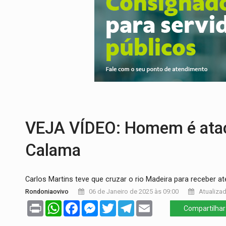
CLUBE DOS R$ 00,00:
21 candidatos dec
INTERIOR:
Ouro Preto do Oeste realiza 
DESENVOLVIMENTO:
Ideb avança nos an
VULGO 'UNIÃO':
Chefe de facção criminos
Publicação Legal:
CONVOCAÇÃO DAS ELE
EDUCAÇÃO:
Corumbiara lidera Ideb 2025
VEJA VÍDEO: Homem é ataca
Calama
Carlos Martins teve que cruzar o rio Madeira para receber 
Rondoniaovivo
06 de Janeiro de 2025 às 09:00
Atualizad
Print
WhatsApp
Facebook
Messenger
Twitter
Telegram
Email
Compartilhar