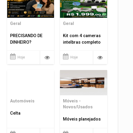
Geral
Geral
PRECISANDO DE
Kit com 4 cameras
DINHEIRO?
intelbras completo
Hoje
Hoje
Automóveis
Móveis -
Novos/Usados
Celta
Móveis planejados