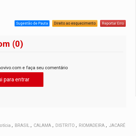
Sugestão de Pauta
Direito ao esquecimento
Reportar Erro
om (0)
ovivo.com e faça seu comentário
i para entrar
otícia
,
BRASIL
,
CALAMA
,
DISTRITO
,
RIOMADEIRA
,
JACARÉ