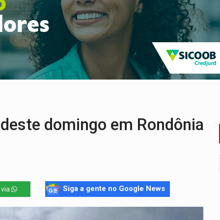
ência pública sobre modernização da BR-364
 na Policlínica Oswaldo Cruz
eridos próximo ao Skate Parque
precisa de ajuda em PVH
flagra a terceira fase da Operação Contemplados
 deste domingo em Rondônia
Siga a gente no Google News
 via