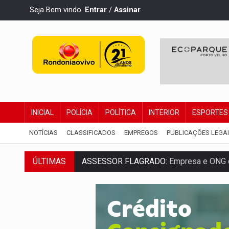
Seja Bem vindo.
Entrar
/
Assinar
INICIAL
POLÍCIA
POLÍTICA
INTERIOR
ESPORTES
NOTÍCIAS
CLASSIFICADOS
EMPREGOS
PUBLICAÇÕES LEGA
ASSESSOR FLAGRADO:
Empresa e ONG 
ÚLTIMAS
INFLUENCIARIA ELEIÇÕES:
Justiça Eleit
CONEXÃO RONDONIAOVIVO:
Marcio Barr
DA RECICLAGEM AO SUCESSO:
A trajet
'RIO OMERÊ':
MPF pede condenação do Ban