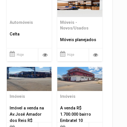
Automóveis
Móveis -
Novos/Usados
Celta
Móveis planejados
Hoje
Hoje
Imóveis
Imóveis
Imóvel a venda na
A venda R$
Av.José Amador
1.700.000 bairro
dos Reis R$
Embratel 10
1.400.000
apartamentos!