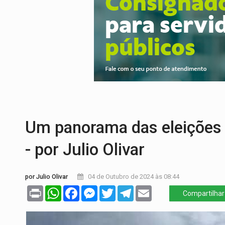
INFRAESTRUTURA:
Vilhena realiza audi
SEM SISTEMA:
Falha afeta atendimentos
VÍDEO:
Colisão entre motos deixa dois f
SOLIDARIEDADE:
Cadelinha com câncer 
ESQUEMA DE FRAUDES:
Polícia Civil de
Um panorama das eleições
- por Julio Olivar
por Julio Olivar
04 de Outubro de 2024 às 08:44
Print
WhatsApp
Facebook
Messenger
Twitter
Telegram
Email
Compartilhar