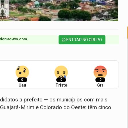
doniaovivo.com.​
ENTRAR NO GRUPO
0
0
0
Uau
Triste
Grr
ndidatos a prefeito — os municípios com mais
 Guajará-Mirim e Colorado do Oeste: têm cinco