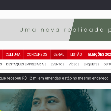
CULTURA
CONCURSOS
GERAL
LISTÃO
ELEIÇÕES 20
IS
DESTAQUES EMPRESARIAIS
EVENTOS
VÍDEOS
ENQUETES
OBIT
que recebeu R$ 12 mi em emendas estão no mesmo endereço
oral manda tirar vídeo com suposta deepfake do ar em RO
eto, pres. da ABAV-RO, alerta sobre golpes na compra de pass
ória de superação de Carlinhos Barbershop
co do Brasil por financiar atividade pecuária em TI