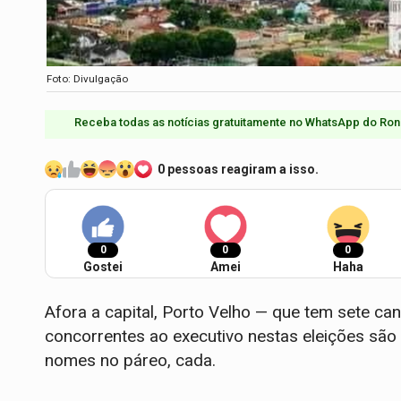
Foto: Divulgação
Receba todas as notícias gratuitamente no WhatsApp do Ron
0 pessoas reagiram a isso.
0
0
0
Gostei
Amei
Haha
Afora a capital, Porto Velho — que tem sete ca
concorrentes ao executivo nestas eleições são
nomes no páreo, cada.