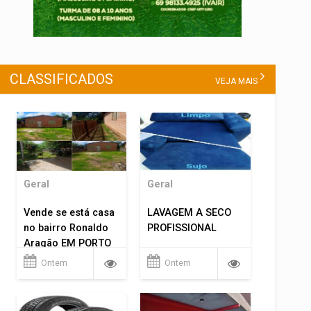
CLASSIFICADOS
VEJA MAIS
Geral
Geral
Vende se está casa
LAVAGEM A SECO
no bairro Ronaldo
PROFISSIONAL
Aragão EM PORTO
VELHO RO.
Ontem
Ontem