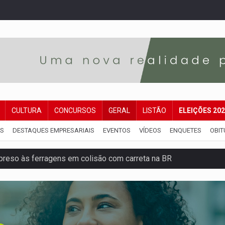
CULTURA
CONCURSOS
GERAL
LISTÃO
ELEIÇÕES 20
IS
DESTAQUES EMPRESARIAIS
EVENTOS
VÍDEOS
ENQUETES
OBIT
reso às ferragens em colisão com carreta na BR
veitar o fim de semana em Porto Velho
membro do CV com arma e drogas em boca de fumo
a com a APAE para ampliar ações voltadas a PCD's