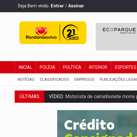
Seja Bem vindo.
Entrar
/
Assinar
INICIAL
POLÍCIA
POLÍTICA
INTERIOR
ESPORTES
NOTÍCIAS
CLASSIFICADOS
EMPREGOS
PUBLICAÇÕES LEGA
ÚLTIMAS
VÍDEO:
Motorista de caminhonete morre p
LAZER:
Seis lugares gratuitos para apro
VÍDEO:
FTICCO e Força Tática prendem 
INCLUSÃO:
Prefeitura fortalece parceri