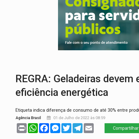
DEFESA:
Exército testa inovações no com
TEMAS SOCIOAMBIENTAIS:
Em Itapuã d
PREVISÃO:
Interior de Rondônia terá sáb
INFRAESTRUTURA:
Após quase 30 anos d
A ILHA:
Coreografia de Rondônia estreia 
TRÁGICO:
Pai do 'Xandy Motocross' mor
REGRA: Geladeiras devem ex
eficiência energética
Etiqueta indica diferença de consumo de até 30% entre pro
Agência Brasil
01 de Julho de 2022 às 08:59
Print
WhatsApp
Facebook
Messenger
Twitter
Telegram
Email
Compartilhar