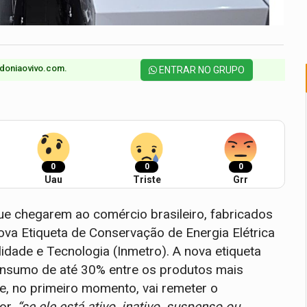
doniaovivo.com.​
ENTRAR NO GRUPO
0
0
0
Uau
Triste
Grr
que chegarem ao comércio brasileiro, fabricados
ova Etiqueta de Conservação de Energia Elétrica
lidade e Tecnologia (Inmetro). A nova etiqueta
consumo de até 30% entre os produtos mais
e, no primeiro momento, vai remeter o
or,
“se ele está ativo, inativo, suspenso ou