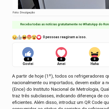
Foto: Divulgação
Receba todas as notícias gratuitamente no WhatsApp do Ron
0 pessoas reagiram a isso.
0
0
0
Gostei
Amei
Haha
A partir de hoje (1º), todos os refrigeradores 
nacionalmente ou importados, devem exibir a n
(Ence) do Instituto Nacional de Metrologia, Qua
traz três subclasses, indicando diferença de 
eficientes. Além disso, introduz um QR Code qu
consumidor ao status do registro do refrigerad