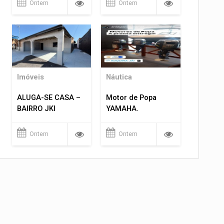
Ontem
Ontem
Imóveis
Náutica
ALUGA-SE CASA –
Motor de Popa
BAIRRO JKI
YAMAHA.
Ontem
Ontem