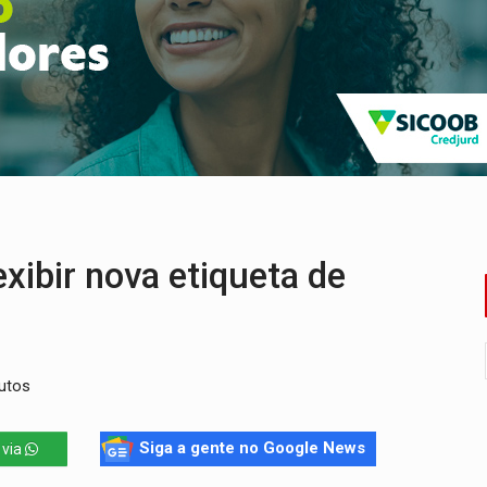
bate a drones durante exercício antiaéreo
o Oeste, CINEMAZÔNIA leva cinema amazônico a estudantes na
ado (8) de calor intenso e tempo firme
e espera, asfalto chega ao bairro Nova Esperança
na programação do Festival de Dança de Joinville
re em acidente na BR-364
ibir nova etiqueta de
dutos
Siga a gente no Google News
 via