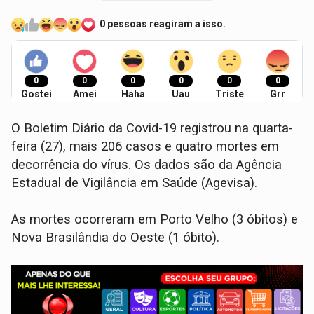
0 pessoas reagiram a isso.
0
0
0
0
0
0
Gostei
Amei
Haha
Uau
Triste
Grr
O Boletim Diário da Covid-19 registrou na quarta-
feira (27), mais 206 casos e quatro mortes em
decorrência do vírus. Os dados são da Agência
Estadual de Vigilância em Saúde (Agevisa).
As mortes ocorreram em Porto Velho (3 óbitos) e
Nova Brasilândia do Oeste (1 óbito).