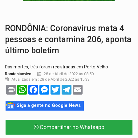
VÍDEO:
Denarc e Receita Federal apreendem 12 kg de skunk e arma que iam
OPERAÇÃO DA PC:
Membros do CV são presos com armas e drogas após c
RONDÔNIA: Coronavírus mata 4
pessoas e contamina 206, aponta
último boletim
Das mortes, três foram registradas em Porto Velho
28 de Abril de 2022 às 08:50
Rondoniaovivo
Atualizada em : 28 de Abril de 2022 às 15:33
Print
WhatsApp
Facebook
Messenger
Twitter
Telegram
Email
Siga a gente no Google News
Compartilhar no Whatsapp