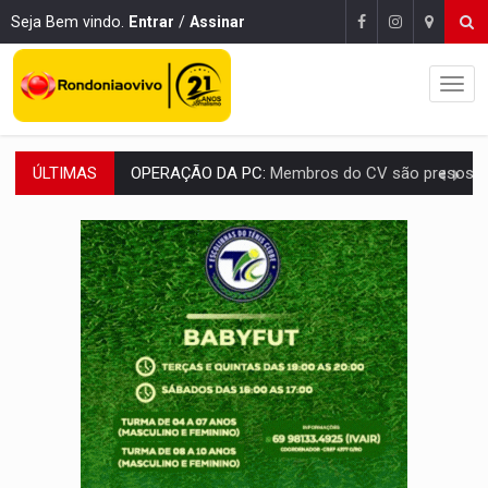
Seja Bem vindo.
Entrar
/
Assinar
ÚLTIMAS
ENTRADA GRATUITA:
Espetáculo As Marias Somos Nós será apresen
VÍDEO:
Três são presos após furto de motocicleta em frente
CELEBRAÇÃO:
Cerejeiras completa 43 anos de emancipação com progra
SAÚDE:
Anvisa desmente boato sobre presença de plástico ou petr
VÍDEO:
Pitbulls fogem de residência e atacam casal de idosos 
AÇÃO CONJUNTA:
Forças policiais apreendem cerca de 1kg de our
PF ESTÁ APURANDO:
Flávio Bolsonaro escolhe Alfredo Gaspar como vice, alvo de d
GRAVE:
Homem é esfaqueado no peito durante briga ent