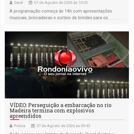
Geral
07 de Agosto de 2026 às 10:05
A programação começa às 14h com apresentações
musicais, brincadeiras e sorteio de brindes para os
participantes. Às 17h, o evento terá o tradicional corte de
bolo e canto de parabéns dedicado aos pais
VÍDEO: Perseguição a embarcação no rio
Madeira termina com explosivos
apreendidos
Polícia
07 de Agosto de 2026 às 09:45