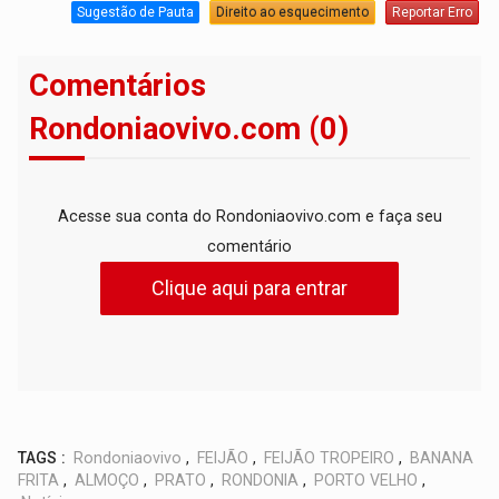
Sugestão de Pauta
Direito ao esquecimento
Reportar Erro
Comentários
Rondoniaovivo.com (0)
Acesse sua conta do Rondoniaovivo.com e faça seu
comentário
Clique aqui para entrar
TAGS :
Rondoniaovivo
,
FEIJÃO
,
FEIJÃO TROPEIRO
,
BANANA
FRITA
,
ALMOÇO
,
PRATO
,
RONDONIA
,
PORTO VELHO
,