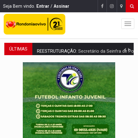
Seja Bem vindo.
Entrar
/
Assinar
ÚLTIMAS
REESTRUTURAÇÃO:
Secretário da Seinfra de Porto Velho pede exon
SAÚDE INDÍGENA:
Pirahã terão consultas e exames especializados durante 
ECONOMIA:
Dia dos pais deve movimentar R$ 8,5 bilhões e RO projet
DIA DOS PAIS:
Bailarina da Praça organiza celebração gratuita nes
VÍDEO:
Perseguição a embarcação no rio Madeira termina com explosivo
MEGA SENA:
Prêmio acumula para R$ 165 milhõe
Publicação Legal:
AVISO DE LICITAÇÃO: PREGÃO ELETRÔNICO Nº 90091
PROVA CONTÁBIL:
UNNESA apresenta documentos e questiona apreens