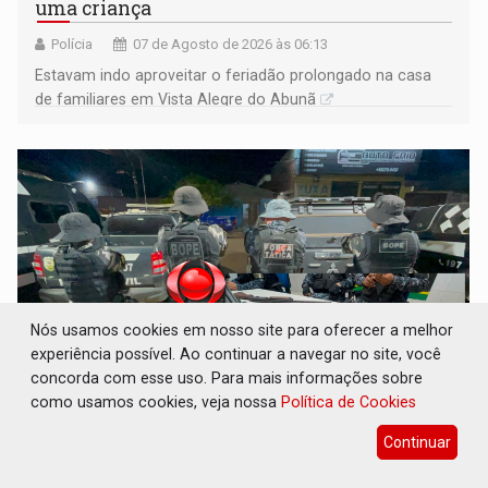
uma criança
Polícia
07 de Agosto de 2026 às 06:13
Estavam indo aproveitar o feriadão prolongado na casa
de familiares em Vista Alegre do Abunã
Nós usamos cookies em nosso site para oferecer a melhor
experiência possível. Ao continuar a navegar no site, você
concorda com esse uso. Para mais informações sobre
como usamos cookies, veja nossa
Política de Cookies
BRASIL CONTRA O CRIME: Acusado de
guardar armas de facção é preso com
Continuar
revólveres e espingardas