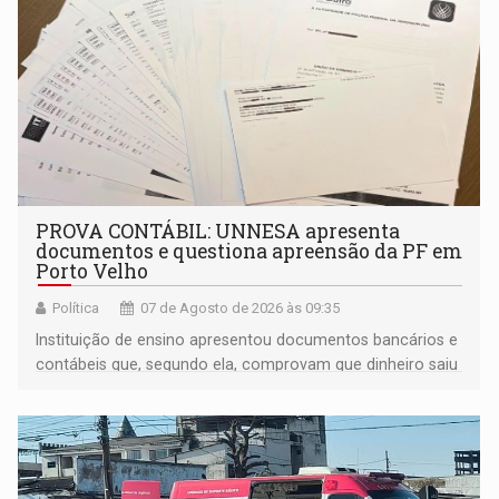
PROVA CONTÁBIL: UNNESA apresenta
documentos e questiona apreensão da PF em
Porto Velho
Política
07 de Agosto de 2026 às 09:35
Instituição de ensino apresentou documentos bancários e
contábeis que, segundo ela, comprovam que dinheiro saiu
de sua própria conta, foi sacado pelo diretor financeiro e
apreendido quando já estava dentro da sede da entidade
— em pleno ano eleitoral em Rondônia