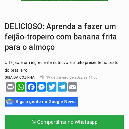
BAIRRO TEIXEIRÃO:
MPF cobra regularização fundiária da comunid
SUCESSO NA ABERTURA:
2ª Feira Rondônia Empreendedora segue no Espaço Alternativ
DELICIOSO: Aprenda a fazer um
feijão-tropeiro com banana frita
para o almoço
O feijão é um ingrediente nutritivo e muito presente no prato
do brasileiro
19 de Janeiro de 2022 às 11:56
GUIA DA COZINHA
Print
WhatsApp
Facebook
Messenger
Twitter
Telegram
Email
Siga a gente no Google News
Compartilhar no Whatsapp