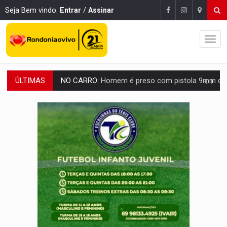
Seja Bem vindo.
Entrar
/
Assinar
ÚLTIMAS
TRÁGICO:
Pai do 'Xandy Motocross' morre em acidente
VÍDEO:
Motorista de caminhonete morre preso às ferragens em colisão com
LAZER:
Seis lugares gratuitos para aproveitar o fim de semana e
VÍDEO:
FTICCO e Força Tática prendem membro do CV com arma e drogas em
INCLUSÃO:
Prefeitura fortalece parceria com a APAE para ampliar ações v
DEFESA:
Exército testa inovações no combate a drones durante exerc
TEMAS SOCIOAMBIENTAIS:
Em Itapuã do Oeste, CINEMAZÔNIA leva cinema amazônico 
PREVISÃO:
Interior de Rondônia terá sábado (8) de calor intenso