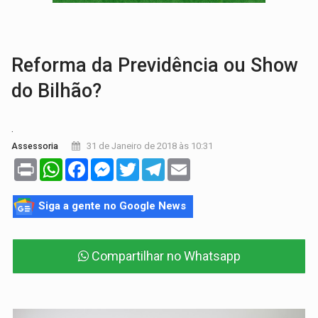
ELAS DECIDEM:
Mulheres são maioria e representam 52% do eleitorado de 
NO CARRO:
Homem é preso com pistola 9mm durante abordagem da Força Tát
Reforma da Previdência ou Show
do Bilhão?
.
31 de Janeiro de 2018 às 10:31
Assessoria
Print
WhatsApp
Facebook
Messenger
Twitter
Telegram
Email
Siga a gente no Google News
Compartilhar no Whatsapp