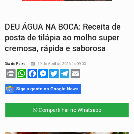
VÍDEO:
Armado com machado, homem ameaça matar sobrinha grávida e com
TRIBUNAL DO CRIME:
Homem é espancado por facção criminosa 
DEU ÁGUA NA BOCA: Receita de
posta de tilápia ao molho super
cremosa, rápida e saborosa
19 de Abril de 2026 às 09:00
Dia de Peixe
Print
WhatsApp
Facebook
Messenger
Twitter
Telegram
Email
Siga a gente no Google News
Compartilhar no Whatsapp