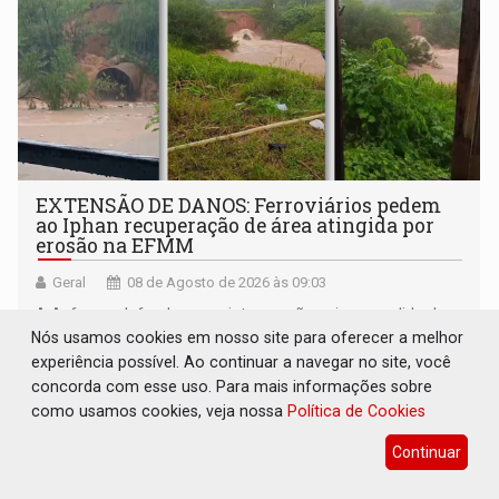
EXTENSÃO DE DANOS: Ferroviários pedem
ao Iphan recuperação de área atingida por
erosão na EFMM
Geral
08 de Agosto de 2026 às 09:03
A Asfemm defende que a intervenção seja precedida de
Nós usamos cookies em nosso site para oferecer a melhor
fiscalização e de um laudo técnico elaborado pelos
experiência possível. Ao continuar a navegar no site, você
órgãos competentes
concorda com esse uso. Para mais informações sobre
como usamos cookies, veja nossa
Política de Cookies
Continuar