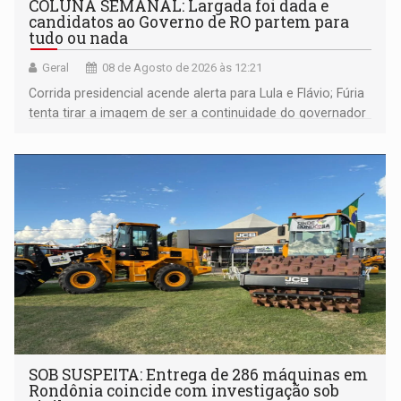
COLUNA SEMANAL: Largada foi dada e
candidatos ao Governo de RO partem para
tudo ou nada
Geral
08 de Agosto de 2026 às 12:21
Corrida presidencial acende alerta para Lula e Flávio; Fúria
tenta tirar a imagem de ser a continuidade do governador
Marcos Rocha; ex-prefeito Hildon Chaves parece ainda
não ter entrado no modo eleição; ABAV faz evento em
Porto Velho
SOB SUSPEITA: Entrega de 286 máquinas em
Rondônia coincide com investigação sob