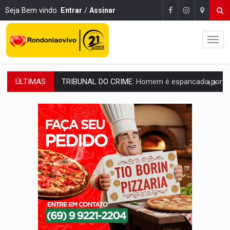
Seja Bem vindo.
Entrar
/
Assinar
ÚLTIMAS
VÍDEO:
Perseguição é registrada no shopping após colombiana furtar ce
LUDOPATIA:
Apostas online começam a afetar produtividade e rotina
REFLORESTAMENTO:
Plantar árvores não será mais suficiente para comprov
OVNIS NA LUA:
Cientistas alertam para possível base secreta no satélite n
ACABOU COM PEUGEOT:
Incêndio destrói carro que era rebocado para oficina no
VÍDEO:
Ladrão é filmado furtando moto na frente do bar 
BOLSAS DE PESQUISA:
Iniciativa Amazônia+10 lança chamada para fortalecer cadeia
MATERIAL:
Brasil tem grandes reservas de urânio, mas produz pouco e impo