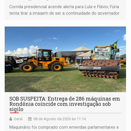
Corrida presidencial acende alerta para Lula e Flávio; Fúria
tenta tirar a imagem de ser a continuidade do governador
Marcos Rocha; ex-prefeito Hildon Chaves parece ainda
não ter entrado no modo eleição; ABAV faz evento em
Porto Velho
SOB SUSPEITA: Entrega de 286 máquinas em
Rondônia coincide com investigação sob
sigilo
Geral
08 de Agosto de 2026 às 11:14
Maquinário foi comprado com emendas parlamentares e