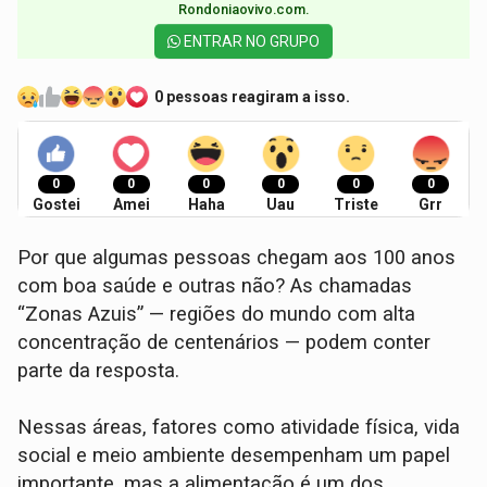
Rondoniaovivo.com.​
ENTRAR NO GRUPO
0 pessoas reagiram a isso.
0
0
0
0
0
0
Gostei
Amei
Haha
Uau
Triste
Grr
Por que algumas pessoas chegam aos 100 anos
com boa saúde e outras não? As chamadas
“Zonas Azuis” — regiões do mundo com alta
concentração de centenários — podem conter
parte da resposta.
Nessas áreas, fatores como atividade física, vida
social e meio ambiente desempenham um papel
importante, mas a alimentação é um dos