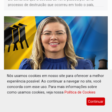
processo de destruição que ocorreu em todo o país,
devido o lobby das fabricantes de caminhões
Nós usamos cookies em nosso site para oferecer a melhor
ELEIÇÕES 2026: Patrimônio de candidata a
experiência possível. Ao continuar a navegar no site, você
deputada federal do PL salta R$ 1 mil para R$
155 mil
concorda com esse uso. Para mais informações sobre
como usamos cookies, veja nossa
Política de Cookies
Eleições 2026
07 de Agosto de 2026 às 11:45
Continuar
Vereadora Sofia Andrade declarou ocupação principal
como ‘dona de casa’ para o Tribunal Superior Eleitoral