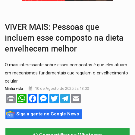
LAZER:
Seis lugares gratuitos para aproveitar o fim de semana e
VÍDEO:
FTICCO e Força Tática prendem membro do CV com arma e drogas em
VIVER MAIS: Pessoas que
incluem esse composto na dieta
envelhecem melhor
O mais interessante sobre esses compostos é que eles atuam
em mecanismos fundamentais que regulam o envelhecimento
celular
10 de Agosto de 2025 às 13:00
Minha vida
Print
WhatsApp
Facebook
Messenger
Twitter
Telegram
Email
Siga a gente no Google News