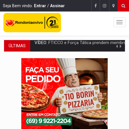
Seja Bem vindo.
Entrar
/
Assinar
ÚLTIMAS
INCLUSÃO:
Prefeitura fortalece parceria com a APAE para ampliar ações v
DEFESA:
Exército testa inovações no combate a drones durante exerc
TEMAS SOCIOAMBIENTAIS:
Em Itapuã do Oeste, CINEMAZÔNIA leva cinema amazônico 
PREVISÃO:
Interior de Rondônia terá sábado (8) de calor intenso
INFRAESTRUTURA:
Após quase 30 anos de espera, asfalto chega ao bairr
A ILHA:
Coreografia de Rondônia estreia na programação do Festival de Dan
ELEIÇÕES 2026:
Sgt. Mouza esclarece 'erro de digitação' em declaração de patrim
JUDICIÁRIO:
Sinjur parabeniza servidores pelo adicional de incentivo com ef