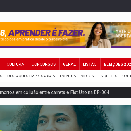
CULTURA
CONCURSOS
GERAL
LISTÃO
ELEIÇÕES 20
IS
DESTAQUES EMPRESARIAIS
EVENTOS
VÍDEOS
ENQUETES
OBIT
mortos em colisão entre carreta e Fiat Uno na BR-364
umprimento da legislação sobre transporte de cargas por em
 sexual infantil na internet e via IA
rgia nuclear, defesa e ciência em Brasília