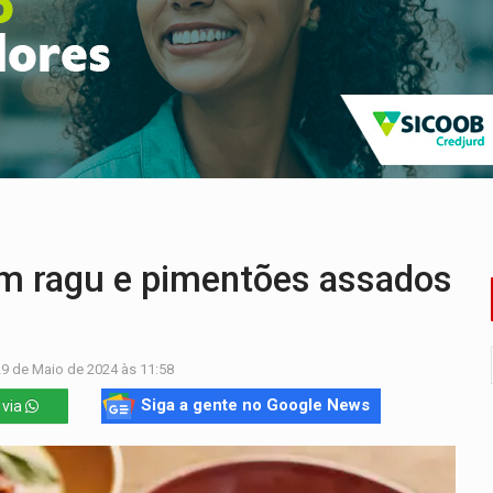
o deixa quatro mortos e um em estado grave na BR
ão nacional com participação de Marcela Bonfim
huvas isoladas nesta sexta-feira (7)
delibera greve da educação municipal em Porto Velho
e oficina de Comunicação com oportunidade de integrar equipe
ardar armas de facção é preso com revólveres e espingardas
m ragu e pimentões assados
29 de Maio de 2024 às 11:58
Siga a gente no Google News
 via