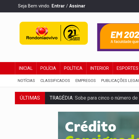
Seja Bem vindo.
Entrar
/
Assinar
INICIAL
POLÍCIA
POLÍTICA
INTERIOR
ESPORTES
NOTÍCIAS
CLASSIFICADOS
EMPREGOS
PUBLICAÇÕES LEGA
ÚLTIMAS
TRAGÉDIA:
Sobe para cinco o número de 
TRANSPORTE DE ARROZ:
MPF assegura c
DEEPFAKE:
Sancionada lei contra violência
COLEGIADO:
Brasil e Rússia discutem ene