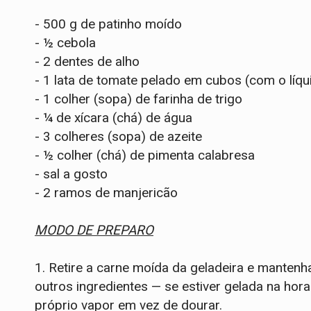
- 500 g de patinho moído
- ½ cebola
- 2 dentes de alho
- 1 lata de tomate pelado em cubos (com o líqu
- 1 colher (sopa) de farinha de trigo
- ¼ de xícara (chá) de água
- 3 colheres (sopa) de azeite
- ½ colher (chá) de pimenta calabresa
- sal a gosto
- 2 ramos de manjericão
MODO DE PREPARO
1. Retire a carne moída da geladeira e manten
outros ingredientes — se estiver gelada na hora d
próprio vapor em vez de dourar.