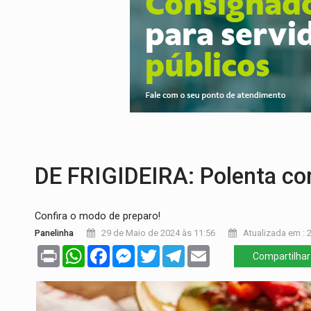
URGENTE:
Colisão entre caminhão e carr
ENCONTRO:
Amazônia Negra ganha projeç
PREVISÃO:
Porto Velho tem chances de c
SINDICATOS UNIDOS:
Assembleia Geral 
PROCESSO SELETIVO:
Rondoniaovivo abr
BRASIL CONTRA O CRIME:
Acusado de gu
DE FRIGIDEIRA: Polenta co
Confira o modo de preparo!
Panelinha
29 de Maio de 2024 às 11:56
Atualizada em : 
Print
WhatsApp
Facebook
Messenger
Twitter
Telegram
Email
Compartilhar