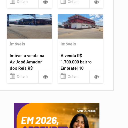
Ontem
Ontem
Imóveis
Imóveis
Imóvel a venda na
A venda R$
Av.José Amador
1.700.000 bairro
dos Reis R$
Embratel 10
1.400.000
apartamentos!
Ontem
Ontem