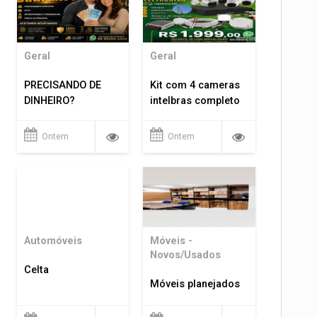
Geral
Geral
PRECISANDO DE
Kit com 4 cameras
DINHEIRO?
intelbras completo
Ontem
Ontem
Automóveis
Móveis -
Novos/Usados
Celta
Móveis planejados