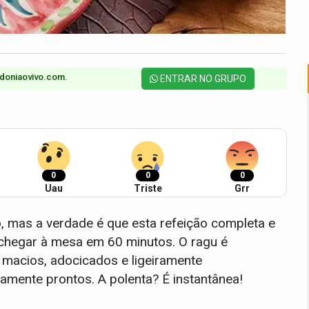
doniaovivo.com.​
ENTRAR NO GRUPO
0
0
0
Uau
Triste
Grr
, mas a verdade é que esta refeição completa e
 chegar à mesa em 60 minutos. O ragu é
 macios, adocicados e ligeiramente
amente prontos. A polenta? É instantânea!