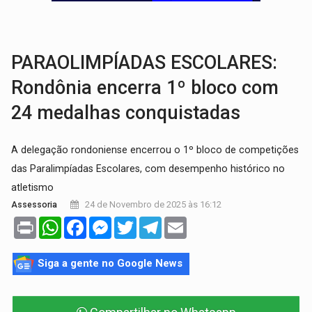
TRÁGICO:
Pai do 'Xandy Motocross' morre em acidente
VÍDEO:
Motorista de caminhonete morre preso às ferragens em colisão com
PARAOLIMPÍADAS ESCOLARES:
Rondônia encerra 1º bloco com
24 medalhas conquistadas
A delegação rondoniense encerrou o 1º bloco de competições
das Paralimpíadas Escolares, com desempenho histórico no
atletismo
24 de Novembro de 2025 às 16:12
Assessoria
Print
WhatsApp
Facebook
Messenger
Twitter
Telegram
Email
Siga a gente no Google News