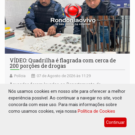
VÍDEO: Quadrilha é flagrada com cerca de
200 porções de drogas
Polícia
07 de Agosto de 2026 às 11:29
Acusados foram levados ao Departamento de
Flagrantes
Nós usamos cookies em nosso site para oferecer a melhor
experiência possível. Ao continuar a navegar no site, você
concorda com esse uso. Para mais informações sobre
como usamos cookies, veja nossa
Política de Cookies
Continuar