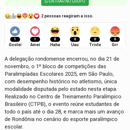
ENTRAR NO GRUPO
2 pessoas reagiram a isso.
1
1
0
0
0
0
Gostei
Amei
Haha
Uau
Triste
Grr
A delegação rondoniense encerrou, no dia 21 de
novembro, o 1º bloco de competições das
Paralimpíadas Escolares 2025, em São Paulo,
com desempenho histórico no atletismo, única
modalidade disputada pelo estado nesta etapa.
Realizado no Centro de Treinamento Paralímpico
Brasileiro (CTPB), o evento reúne estudantes de
todo o país até o dia 28, e marca mais um avanço
de Rondônia no cenário do esporte paralímpico
escolar.