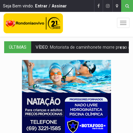
Seja Bem vindo.
Entrar
/
Assinar
ÚLTIMAS
LAZER:
Seis lugares gratuitos para aproveitar o fim de semana e
VÍDEO:
FTICCO e Força Tática prendem membro do CV com arma e drogas em
INCLUSÃO:
Prefeitura fortalece parceria com a APAE para ampliar ações v
DEFESA:
Exército testa inovações no combate a drones durante exerc
TEMAS SOCIOAMBIENTAIS:
Em Itapuã do Oeste, CINEMAZÔNIA leva cinema amazônico 
PREVISÃO:
Interior de Rondônia terá sábado (8) de calor intenso
INFRAESTRUTURA:
Após quase 30 anos de espera, asfalto chega ao bairr
A ILHA:
Coreografia de Rondônia estreia na programação do Festival de Dan