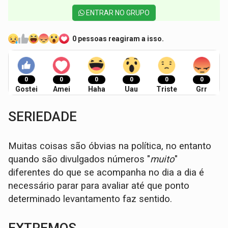
ENTRAR NO GRUPO
0 pessoas reagiram a isso.
0
0
0
0
0
0
Gostei
Amei
Haha
Uau
Triste
Grr
SERIEDADE
Muitas coisas são óbvias na política, no entanto
quando são divulgados números "
muito
"
diferentes do que se acompanha no dia a dia é
necessário parar para avaliar até que ponto
determinado levantamento faz sentido.