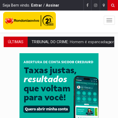
Seja Bem vindo.
Entrar
/
Assinar
ÚLTIMAS
VÍDEO:
Perseguição é registrada no shopping após colombiana furtar ce
LUDOPATIA:
Apostas online começam a afetar produtividade e rotina
REFLORESTAMENTO:
Plantar árvores não será mais suficiente para comprov
OVNIS NA LUA:
Cientistas alertam para possível base secreta no satélite n
ACABOU COM PEUGEOT:
Incêndio destrói carro que era rebocado para oficina no
VÍDEO:
Ladrão é filmado furtando moto na frente do bar 
BOLSAS DE PESQUISA:
Iniciativa Amazônia+10 lança chamada para fortalecer cadeia
MATERIAL:
Brasil tem grandes reservas de urânio, mas produz pouco e impo