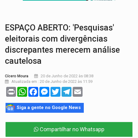
VÍDEO:
Armado com machado, homem ameaça matar sobrinha grávida e com
TRIBUNAL DO CRIME:
Homem é espancado por facção criminosa 
ESPAÇO ABERTO: 'Pesquisas'
eleitorais com divergências
discrepantes merecem análise
cautelosa
20 de Junho de 2022 às 08:38
Cícero Moura
Atualizada em : 20 de Junho de 2022 às 11:59
Print
WhatsApp
Facebook
Messenger
Twitter
Telegram
Email
Siga a gente no Google News
Compartilhar no Whatsapp