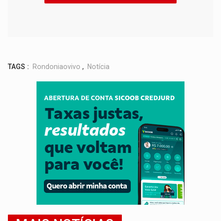
TAGS :
Rondoniaovivo
,
Notícia