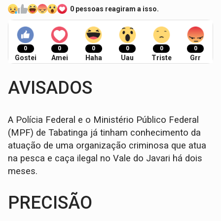
0 pessoas reagiram a isso.
0
0
0
0
0
0
Gostei
Amei
Haha
Uau
Triste
Grr
AVISADOS
A Polícia Federal e o Ministério Público Federal
(MPF) de Tabatinga já tinham conhecimento da
atuação de uma organização criminosa que atua
na pesca e caça ilegal no Vale do Javari há dois
meses.
PRECISÃO