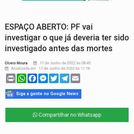
LAZER:
Seis lugares gratuitos para aproveitar o fim de semana e
VÍDEO:
FTICCO e Força Tática prendem membro do CV com arma e drogas em
ESPAÇO ABERTO: PF vai
investigar o que já deveria ter sido
investigado antes das mortes
17 de Junho de 2022 às 08:45
Cícero Moura
Atualizada em : 17 de Junho de 2022 às 11:18
Print
WhatsApp
Facebook
Messenger
Twitter
Telegram
Email
Siga a gente no Google News
Compartilhar no Whatsapp