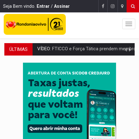
Seja Bem vindo.
Entrar
/
Assinar
ÚLTIMAS
INCLUSÃO:
Prefeitura fortalece parceria com a APAE para ampliar ações v
DEFESA:
Exército testa inovações no combate a drones durante exerc
TEMAS SOCIOAMBIENTAIS:
Em Itapuã do Oeste, CINEMAZÔNIA leva cinema amazônico 
PREVISÃO:
Interior de Rondônia terá sábado (8) de calor intenso
INFRAESTRUTURA:
Após quase 30 anos de espera, asfalto chega ao bairr
A ILHA:
Coreografia de Rondônia estreia na programação do Festival de Dan
ELEIÇÕES 2026:
Sgt. Mouza esclarece 'erro de digitação' em declaração de patrim
JUDICIÁRIO:
Sinjur parabeniza servidores pelo adicional de incentivo com ef