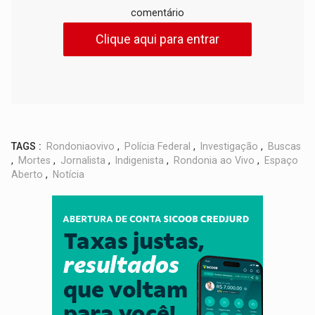
comentário
Clique aqui para entrar
TAGS :
Rondoniaovivo
,
Polícia Federal
,
Investigação
,
Buscas
,
Mortes
,
Jornalista
,
Indigenista
,
Rondonia ao Vivo
,
Espaço
Aberto
,
Notícia