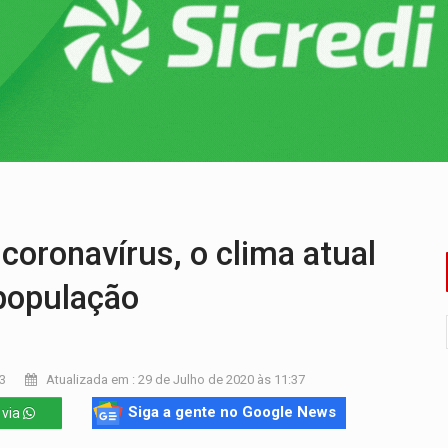
 R$ 8,5 bilhões e RO projeta alta de 8,8%
za celebração gratuita neste domingo (9)
 Madeira termina com explosivos apreendidos
5 milhões
 PREGÃO ELETRÔNICO Nº 90091/2025/SUPEL/RO
cerca de 200 porções de drogas
ronavírus, o clima atual
 população
3
Atualizada em : 29 de Julho de 2020 às 11:37
Siga a gente no Google News
 via