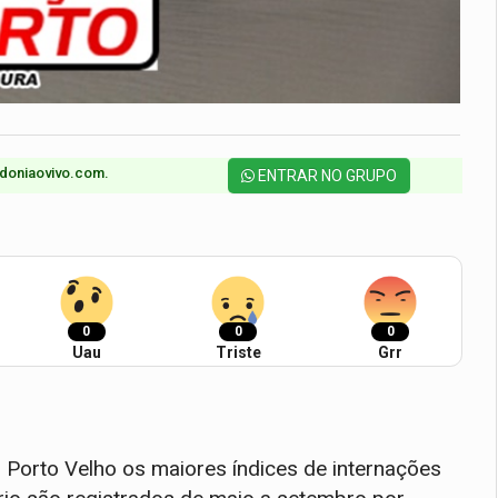
doniaovivo.com.​
ENTRAR NO GRUPO
0
0
0
Uau
Triste
Grr
Porto Velho os maiores índices de internações