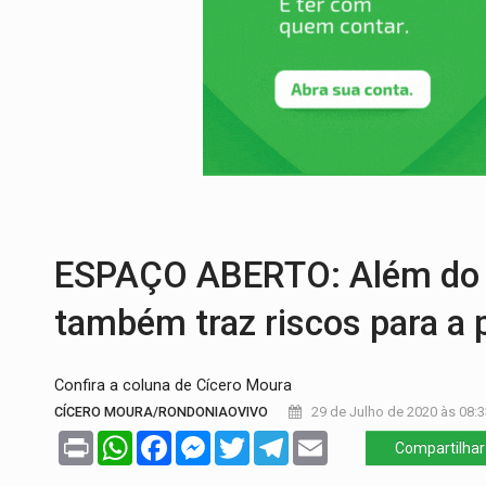
ECONOMIA:
Dia dos pais deve movimentar
DIA DOS PAIS:
Bailarina da Praça organi
VÍDEO:
Perseguição a embarcação no rio
MEGA SENA:
Prêmio acumula para R$ 16
Publicação Legal:
AVISO DE LICITAÇÃO:
NO MARIANA:
Quadrilha é flagrada com 
ESPAÇO ABERTO: Além do co
também traz riscos para a
Confira a coluna de Cícero Moura
CÍCERO MOURA/RONDONIAOVIVO
29 de Julho de 2020 às 08:3
Print
WhatsApp
Facebook
Messenger
Twitter
Telegram
Email
Compartilhar