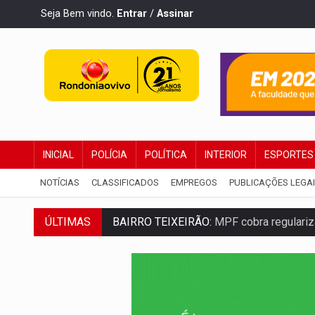
Seja Bem vindo.
Entrar
/
Assinar
INICIAL
POLÍCIA
POLÍTICA
INTERIOR
ESPORTES
NOTÍCIAS
CLASSIFICADOS
EMPREGOS
PUBLICAÇÕES LEGA
BAIRRO TEIXEIRÃO:
MPF cobra regulariz
ÚLTIMAS
SUCESSO NA ABERTURA:
2ª Feira Rondô
REESTRUTURAÇÃO:
Secretário da Seinfr
SAÚDE INDÍGENA:
Pirahã terão consulta