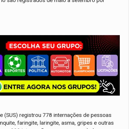
rio são registrados de maio a setembro por
e (SUS) registrou 778 internações de pessoas
te, faringite, laringite, asma, gripes e outras