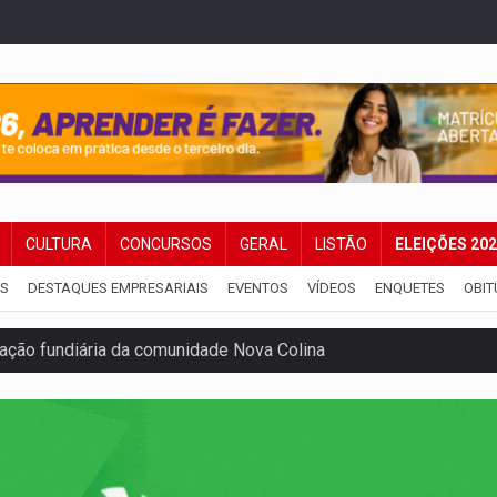
CULTURA
CONCURSOS
GERAL
LISTÃO
ELEIÇÕES 20
IS
DESTAQUES EMPRESARIAIS
EVENTOS
VÍDEOS
ENQUETES
OBIT
ação fundiária da comunidade Nova Colina
nia Empreendedora segue no Espaço Alternativo com entrada gra
a de Porto Velho pede exoneração do cargo
s e exames especializados durante expedição do SUS