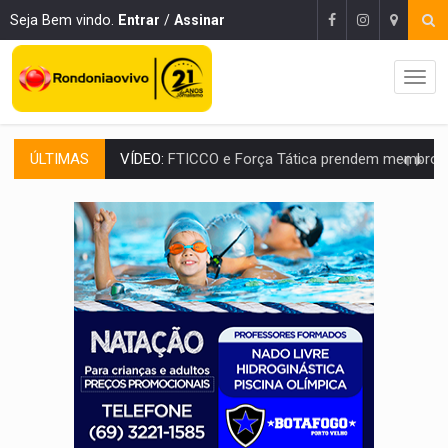
Seja Bem vindo.
Entrar
/
Assinar
ÚLTIMAS
INCLUSÃO:
Prefeitura fortalece parceria com a APAE para ampliar ações v
DEFESA:
Exército testa inovações no combate a drones durante exerc
TEMAS SOCIOAMBIENTAIS:
Em Itapuã do Oeste, CINEMAZÔNIA leva cinema amazônico 
PREVISÃO:
Interior de Rondônia terá sábado (8) de calor intenso
INFRAESTRUTURA:
Após quase 30 anos de espera, asfalto chega ao bairr
A ILHA:
Coreografia de Rondônia estreia na programação do Festival de Dan
ELEIÇÕES 2026:
Sgt. Mouza esclarece 'erro de digitação' em declaração de patrim
JUDICIÁRIO:
Sinjur parabeniza servidores pelo adicional de incentivo com ef