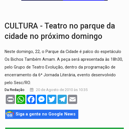
LAZER:
Seis lugares gratuitos para aproveitar o fim de semana e
VÍDEO:
FTICCO e Força Tática prendem membro do CV com arma e drogas em
CULTURA - Teatro no parque da
cidade no próximo domingo
Neste domingo, 22, o Parque da Cidade é palco do espetáculo
Os Bichos Também Amam. A peça será apresentada às 18h30,
pelo Grupo de Teatro Evolução, dentro da programação de
encerramento da 6ª Jornada Literária, evento desenvolvido
pelo Sesc/RO.
20 de Agosto de 2010 às 10:35
Da Redação
Print
WhatsApp
Facebook
Messenger
Twitter
Telegram
Email
Siga a gente no Google News