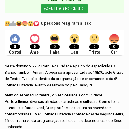
Rondoniaovivo.com.​
ENTRAR NO GRUPO
0 pessoas reagiram a isso.
0
0
0
0
0
0
Gostei
Amei
Haha
Uau
Triste
Grr
Neste domingo, 22, o Parque da Cidade é palco do espetáculo Os
Bichos Também Amam. A peça será apresentada às 18h30, pelo Grupo
de Teatro Evolução, dentro da programação de encerramento da 6ª
Jornada Literária, evento desenvolvido pelo Sesc/RO.
Além do espetáculo teatral, o Sesc oferece a comunidade
Portovelhense diversas atividades artísticas e culturais. Com o tema
Literatura Infantojuvenil, “A importância da leitura na sociedade
contemporânea”, A 6ª Jornada Literária acontece desde segunda-feira,
16, com uma vasta programação realizada nas dependências do Sesc
Esplanada.