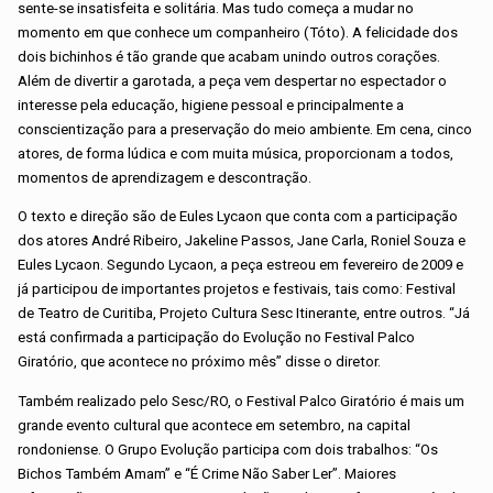
sente-se insatisfeita e solitária. Mas tudo começa a mudar no
momento em que conhece um companheiro (Tóto). A felicidade dos
dois bichinhos é tão grande que acabam unindo outros corações.
Além de divertir a garotada, a peça vem despertar no espectador o
interesse pela educação, higiene pessoal e principalmente a
conscientização para a preservação do meio ambiente. Em cena, cinco
atores, de forma lúdica e com muita música, proporcionam a todos,
momentos de aprendizagem e descontração.
O texto e direção são de Eules Lycaon que conta com a participação
dos atores André Ribeiro, Jakeline Passos, Jane Carla, Roniel Souza e
Eules Lycaon. Segundo Lycaon, a peça estreou em fevereiro de 2009 e
já participou de importantes projetos e festivais, tais como: Festival
de Teatro de Curitiba, Projeto Cultura Sesc Itinerante, entre outros. “Já
está confirmada a participação do Evolução no Festival Palco
Giratório, que acontece no próximo mês” disse o diretor.
Também realizado pelo Sesc/RO, o Festival Palco Giratório é mais um
grande evento cultural que acontece em setembro, na capital
rondoniense. O Grupo Evolução participa com dois trabalhos: “Os
Bichos Também Amam” e “É Crime Não Saber Ler”. Maiores