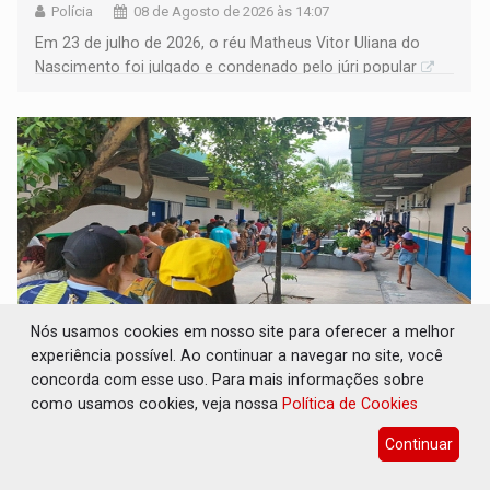
Polícia
08 de Agosto de 2026 às 14:07
Em 23 de julho de 2026, o réu Matheus Vitor Uliana do
Nascimento foi julgado e condenado pelo júri popular
Nós usamos cookies em nosso site para oferecer a melhor
experiência possível. Ao continuar a navegar no site, você
concorda com esse uso. Para mais informações sobre
PESO DO VOTO: Cinco maiores colégios
eleitorais concentram 53,7% dos votos de
como usamos cookies, veja nossa
Política de Cookies
Rondônia
Continuar
Eleições 2026
08 de Agosto de 2026 às 14:00