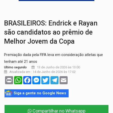
PECHINCHA:
STJ decide que prefeitura não deve indenizar comprador de 
CAPOTAMENTO:
Motorista causa grave acidente com HR-V e f
BRASILEIROS: Endrick e Rayan
são candidatos ao prêmio de
Melhor Jovem da Copa
Premiação dada pela FIFA leva em consideração atletas que
tenham até 21 anos
13 de Junho de 2026 às 13:00
Ultimo segundo
Atualizada em : 14 de Junho de 2026 às 17:02
Print
WhatsApp
Facebook
Messenger
Twitter
Telegram
Email
Siga a gente no Google News
Compartilhar no Whatsapp