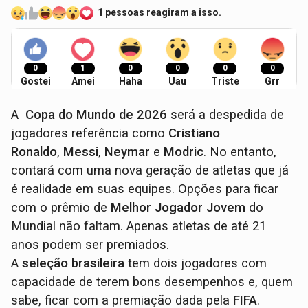
1 pessoas reagiram a isso.
0
1
0
0
0
0
Gostei
Amei
Haha
Uau
Triste
Grr
A
Copa do Mundo de 2026
será a despedida de
jogadores referência como
Cristiano
Ronaldo
,
Messi
,
Neymar
e
Modric
. No entanto,
contará com uma nova geração de atletas que já
é realidade em suas equipes. Opções para ficar
com o prêmio de
Melhor Jogador Jovem
do
Mundial não faltam. Apenas atletas de até 21
anos podem ser premiados.
A
seleção brasileira
tem dois jogadores com
capacidade de terem bons desempenhos e, quem
sabe, ficar com a premiação dada pela
FIFA
.