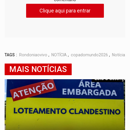
Clique aqui para entrar
TAGS :
Rondoniaovivo
,
NOTÍCIA
,
copadomundo2026
,
Notícia
MAIS NOTÍCIAS