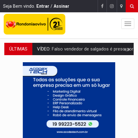
Seja Bem vindo.
Entrar
/
Assinar
ÚLTIMAS
VÍDEO:
Falso vendedor de salgados é preso por tráfico de drogas n
BATATA-DOCE E FRANGO:
Faça esse escondidinho e me convide
BARREIRA NATURAL:
Desmate da Amazônia corta chuvas no Sul e ameaça produção
:
Anvisa libera venda de medicamentos pela Shopee, mas mantém 
MAIS RIGOR:
Nova lei endurece punição por abuso sexual contra crian
POLUIÇÃO E RISCOS:
Retirada de fiação irregular avança no país e em PVH p
VÍDEO:
Armado com machado, homem ameaça matar sobrinha grávida e com
TRIBUNAL DO CRIME:
Homem é espancado por facção criminosa 