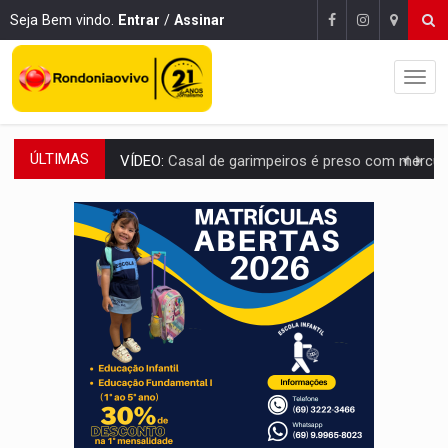
Seja Bem vindo.
Entrar
/
Assinar
ÚLTIMAS
VÍDEO:
Casal de garimpeiros é preso com mercúrio em estepe,
EDUCAÇÃO BÁSICA:
Ideb avança nos anos iniciais do ensino fundame
CONTA DIFÍCIL:
Com as novidades na corrida ao Senado as contas ficara
CH4C1NA:
Disputa entre PCC e CV deixa dez mortos em cinco di
IMUNIZAÇÃO:
Prefeitura inicia campanha de multivacinação para crianças 
QUIRINUS:
Draco faz operação para prender faccionados que atacaram proved
TRAFICANTE PRESO:
Operação Brasil Contra o Crime apreende quase meia to
SUPER EL NIÑO:
Trabalho inédito vai garantir água potável para comunidades