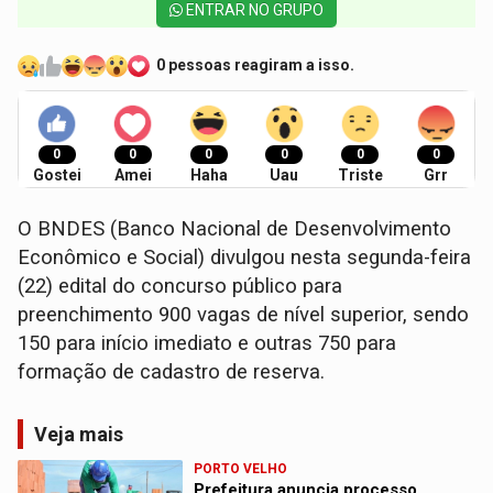
ENTRAR NO GRUPO
0 pessoas reagiram a isso.
0
0
0
0
0
0
Gostei
Amei
Haha
Uau
Triste
Grr
O BNDES (Banco Nacional de Desenvolvimento
Econômico e Social) divulgou nesta segunda-feira
(22) edital do concurso público para
preenchimento 900 vagas de nível superior, sendo
150 para início imediato e outras 750 para
formação de cadastro de reserva.
Veja mais
PORTO VELHO
Prefeitura anuncia processo