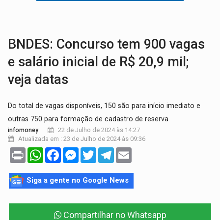
EM 18 MESES:
Léo Moraes entrega o que não conseguiram em anos na educaçã
ELEIÇÕES 2026:
Candidata a deputada federal em Rondônia declara draga de g
BNDES: Concurso tem 900 vagas
e salário inicial de R$ 20,9 mil;
veja datas
Do total de vagas disponíveis, 150 são para início imediato e
outras 750 para formação de cadastro de reserva
22 de Julho de 2024 às 14:27
infomoney
Atualizada em : 23 de Julho de 2024 às 09:36
Print
WhatsApp
Facebook
Messenger
Twitter
Telegram
Email
Siga a gente no Google News
Compartilhar no Whatsapp