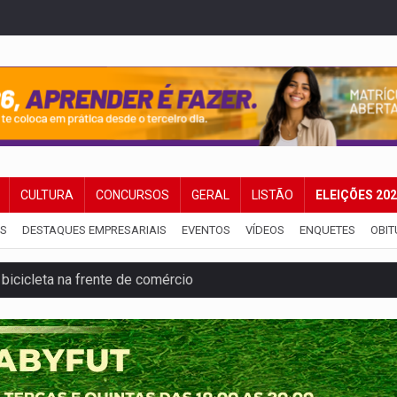
CULTURA
CONCURSOS
GERAL
LISTÃO
ELEIÇÕES 20
IS
DESTAQUES EMPRESARIAIS
EVENTOS
VÍDEOS
ENQUETES
OBIT
bicicleta na frente de comércio
u primeiro júri popular
uposto ataque com perfis falsos no Instagram
 após mulher avançar preferencial
nuvens no céu de Rondônia – Por Daniel Pereira