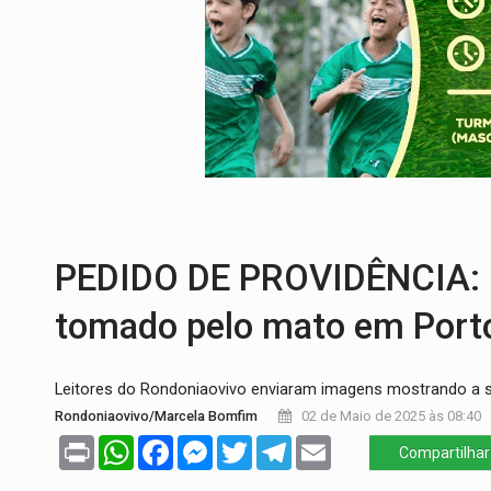
DECISÃO REVISADA:
Nunes Marques reduz
CONEXÃO RONDONIAOVIVO:
Museólogo 
ELEIÇÕES 2026:
Patrimônio de candidata 
VÍDEO:
Quadrilha é flagrada com cerca d
EMOCIONE:
PRESENTES: Confira os sort
PEDIDO DE PROVIDÊNCIA: C
tomado pelo mato em Port
Leitores do Rondoniaovivo enviaram imagens mostrando a s
Rondoniaovivo/Marcela Bomfim
02 de Maio de 2025 às 08:40
Print
WhatsApp
Facebook
Messenger
Twitter
Telegram
Email
Compartilhar