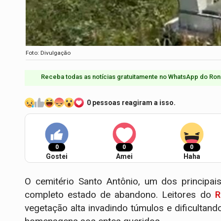
Foto: Divulgação
Receba todas as notícias gratuitamente no WhatsApp do Ron
0 pessoas reagiram a isso.
0
0
0
Gostei
Amei
Haha
O cemitério Santo Antônio, um dos principa
completo estado de abandono. Leitores do
R
vegetação alta invadindo túmulos e dificultan