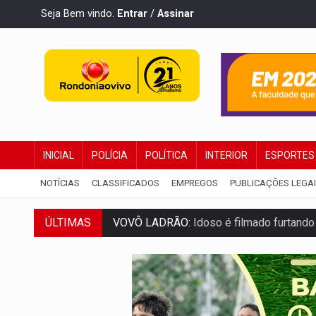
Seja Bem vindo.
Entrar
/
Assinar
INICIAL
POLÍCIA
POLÍTICA
INTERIOR
ESPORTES
NOTÍCIAS
CLASSIFICADOS
EMPREGOS
PUBLICAÇÕES LEGA
VOVÔ LADRÃO:
Idoso é filmado furtando 
ÚLTIMAS
JUSTIÇA:
Comarca de Nova Mamoré terá se
ADAILTON FÚRIA:
Assessoria denuncia s
VÍDEO:
Motoboy de delivery sofre fratura
ELEIÇÕES 2026:
Ulisses Guimarães e as 