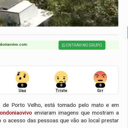
doniaovivo.com.​
ENTRAR NO GRUPO
0
0
0
Uau
Triste
Grr
is de Porto Velho, está tomado pelo mato e em
ondoniaovivo
enviaram imagens que mostram a
do o acesso das pessoas que vão ao local prestar