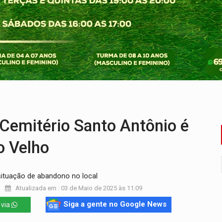
 pena de Acir Gurgacz e declara punibilidade extinta
Antônio Ocampo lança livro sobre a Madeira-Mamoré
a deputada federal do PL salta R$ 1 mil para R$ 155 mil
e 200 porções de drogas
eados na promoção de dia dos Pais
emitério Santo Antônio é
o Velho
ituação de abandono no local
Atualizada em : 03 de Maio de 2025 às 11:09
Siga a gente no Google News
 via