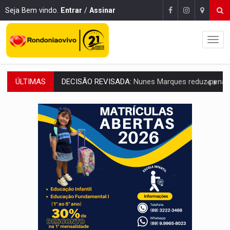
Seja Bem vindo.
Entrar
/
Assinar
ÚLTIMAS
CONEXÃO RONDONIAOVIVO:
Museólogo Antônio Ocampo lança livro sob
ELEIÇÕES 2026:
Patrimônio de candidata a deputada federal do PL salta R$ 1 m
VÍDEO:
Quadrilha é flagrada com cerca de 200 porções
BAIRRO TEIXEIRÃO:
MPF cobra regularização fundiária da comunid
SUCESSO NA ABERTURA:
2ª Feira Rondônia Empreendedora segue no Espaço Alternativ
REESTRUTURAÇÃO:
Secretário da Seinfra de Porto Velho pede exon
SAÚDE INDÍGENA:
Pirahã terão consultas e exames especializados durante 
ECONOMIA:
Dia dos pais deve movimentar R$ 8,5 bilhões e RO projet