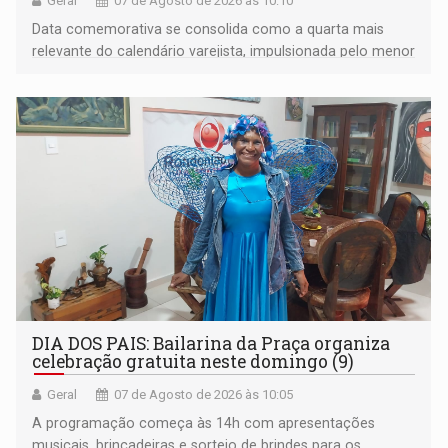
Geral
07 de Agosto de 2026 às 10:10
Data comemorativa se consolida como a quarta mais
relevante do calendário varejista, impulsionada pelo menor
desemprego em 14 anos e pela recuperação da renda
média do trabalhador
DIA DOS PAIS: Bailarina da Praça organiza
celebração gratuita neste domingo (9)
Geral
07 de Agosto de 2026 às 10:05
A programação começa às 14h com apresentações
musicais, brincadeiras e sorteio de brindes para os