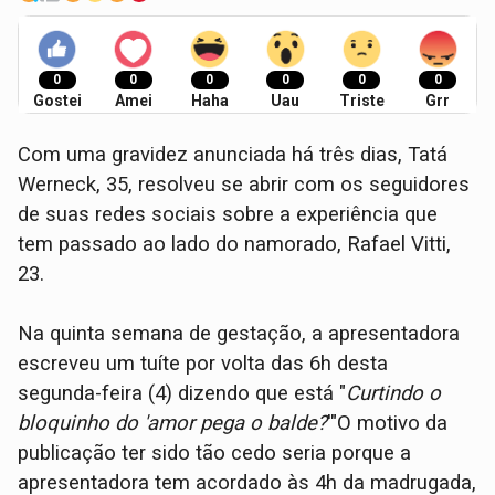
0
0
0
0
0
0
Gostei
Amei
Haha
Uau
Triste
Grr
Com uma gravidez anunciada há três dias, Tatá
Werneck, 35, resolveu se abrir com os seguidores
de suas redes sociais sobre a experiência que
tem passado ao lado do namorado, Rafael Vitti,
23.
Na quinta semana de gestação, a apresentadora
escreveu um tuíte por volta das 6h desta
segunda-feira (4) dizendo que está "
Curtindo o
bloquinho do 'amor pega o balde?
'"O motivo da
publicação ter sido tão cedo seria porque a
apresentadora tem acordado às 4h da madrugada,