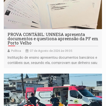
PROVA CONTÁBIL: UNNESA apresenta
documentos e questiona apreensão da PF em
Porto Velho
Política
07 de Agosto de 2026 às 09:35
Instituição de ensino apresentou documentos bancários e
contábeis que, segundo ela, comprovam que dinheiro saiu
de sua própria conta, foi sacado pelo diretor financeiro e
apreendido quando já estava dentro da sede da entidade
— em pleno ano eleitoral em Rondônia