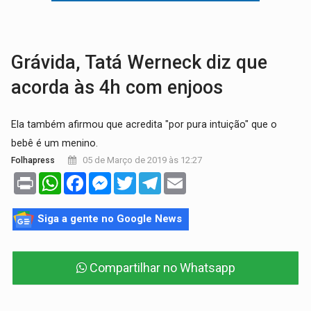
ELEIÇÕES 2026:
Ulisses Guimarães e as nuvens no céu de Rondônia – Por 
DECISÃO REVISADA:
Nunes Marques reduz pena de Acir Gurgacz e declara pun
Grávida, Tatá Werneck diz que
acorda às 4h com enjoos
Ela também afirmou que acredita "por pura intuição" que o
bebê é um menino.
05 de Março de 2019 às 12:27
Folhapress
Print
WhatsApp
Facebook
Messenger
Twitter
Telegram
Email
Siga a gente no Google News
Compartilhar no Whatsapp