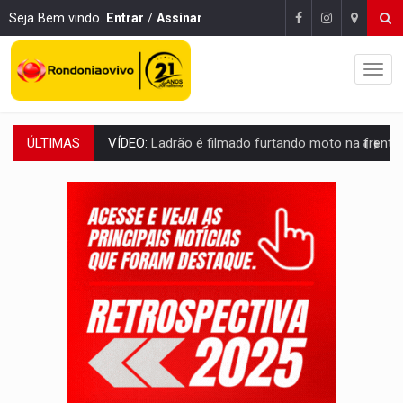
Seja Bem vindo.
Entrar
/
Assinar
VÍDEO:
Ladrão é filmado furtando moto na frente do bar 
ÚLTIMAS
BOLSAS DE PESQUISA:
Iniciativa Amazônia+10 lança chamada para fortalecer cadeia
MATERIAL:
Brasil tem grandes reservas de urânio, mas produz pouco e impo
VÍDEO:
Serpente capturada na fábrica da Coca-Cola é devolvid
HOMENAGEM:
Cientistas cassados pelo AI-5 se tornam pesquisadores emér
VÍDEO:
Perseguição é registrada no shopping após colombiana furtar ce
LUDOPATIA:
Apostas online começam a afetar produtividade e rotina
REFLORESTAMENTO:
Plantar árvores não será mais suficiente para comprov
OVNIS NA LUA:
Cientistas alertam para possível base secreta no satélite n