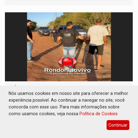
VÍDEO: Líder religioso é preso por abusar de
fiéis sob pretexto de 'processo de cura'
Nós usamos cookies em nosso site para oferecer a melhor
experiência possível. Ao continuar a navegar no site, você
Polícia
08 de Agosto de 2026 às 15:09
concorda com esse uso. Para mais informações sobre
como usamos cookies, veja nossa
Política de Cookies
Continuar