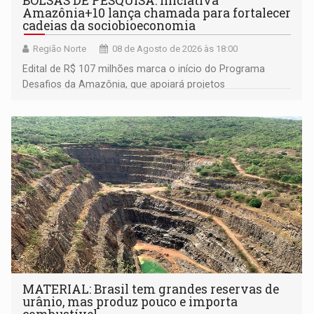
BOLSAS DE PESQUISA: Iniciativa
Amazônia+10 lança chamada para fortalecer
cadeias da sociobioeconomia
Região Norte
08 de Agosto de 2026 às 18:00
Edital de R$ 107 milhões marca o início do Programa
Desafios da Amazônia, que apoiará projetos
desenvolvidos por redes de pesquisa e inovação. A
submissão de pré-propostas poderá ser feita até 1º de
setembro
MATERIAL: Brasil tem grandes reservas de
urânio, mas produz pouco e importa