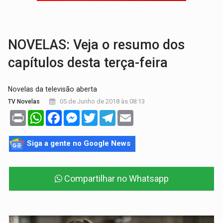
ACABOU COM PEUGEOT:
Incêndio destrói carro que era rebocado para oficina no
NOVELAS: Veja o resumo dos
capítulos desta terça-feira
Novelas da televisão aberta
05 de Junho de 2018 às 08:13
TV Novelas
Print
WhatsApp
Facebook
Messenger
Twitter
Telegram
Email
Siga a gente no Google News
Compartilhar no Whatsapp