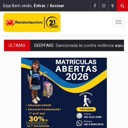
Seja Bem vindo.
Entrar
/
Assinar
ÚLTIMAS
COLEGIADO:
Brasil e Rússia discutem energia nuclear, defesa e ciênc
URGENTE:
Colisão entre caminhão e carro deixa quatro mortos e um em est
ENCONTRO:
Amazônia Negra ganha projeção nacional com participação de M
PREVISÃO:
Porto Velho tem chances de chuvas isoladas nesta se
SINDICATOS UNIDOS:
Assembleia Geral delibera greve da educação municip
PROCESSO SELETIVO:
Rondoniaovivo abre oficina de Comunicação com oportunidade
AGOSTO LILÁS:
MPRO lança de portal e promove reflexão sobre trajetória da Le
REGULARIZAÇÃO:
Refis 2026 segue até o fim do ano para regulariz