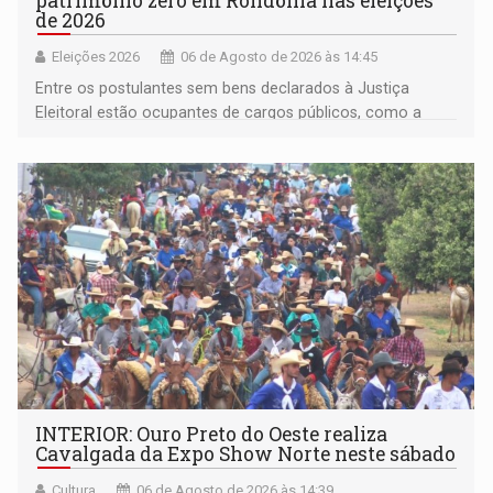
patrimônio zero em Rondônia nas eleições
de 2026
Eleições 2026
06 de Agosto de 2026 às 14:45
Entre os postulantes sem bens declarados à Justiça
Eleitoral estão ocupantes de cargos públicos, como a
deputada federal Cristiane Lopes (PODE), o vereador
Pedro Geovar (PP) e a vice-prefeita Magna dos Anjos
(NOVO)
INTERIOR: Ouro Preto do Oeste realiza
Cavalgada da Expo Show Norte neste sábado
Cultura
06 de Agosto de 2026 às 14:39