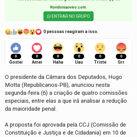
Rondoniaovivo.com.​
ENTRAR NO GRUPO
0 pessoas reagiram a isso.
0
0
0
0
0
0
Gostei
Amei
Haha
Uau
Triste
Grr
O presidente da Câmara dos Deputados, Hugo
Motta (Republicanos-PB), anunciou nesta
segunda-feira (6) a criação de quatro comissões
especiais, entre elas a que irá analisar a redução
da maioridade penal.
A proposta foi aprovada pela CCJ (Comissão de
Constituição e Justiça e de Cidadania) em 10 de