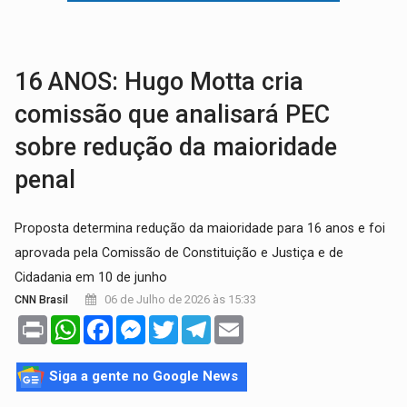
TRANSPORTE DE ARROZ:
MPF assegura cumprimento da legislação sobre transporte d
DEEPFAKE:
Sancionada lei contra violência sexual infantil na inte
16 ANOS: Hugo Motta cria
comissão que analisará PEC
sobre redução da maioridade
penal
Proposta determina redução da maioridade para 16 anos e foi
aprovada pela Comissão de Constituição e Justiça e de
Cidadania em 10 de junho
06 de Julho de 2026 às 15:33
CNN Brasil
Print
WhatsApp
Facebook
Messenger
Twitter
Telegram
Email
Siga a gente no Google News