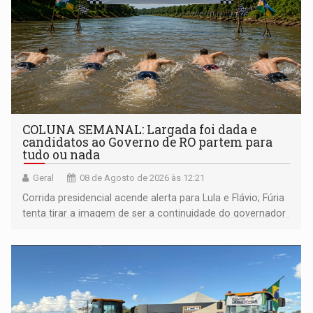
COLUNA SEMANAL: Largada foi dada e
candidatos ao Governo de RO partem para
tudo ou nada
Geral
08 de Agosto de 2026 às 12:21
Corrida presidencial acende alerta para Lula e Flávio; Fúria
tenta tirar a imagem de ser a continuidade do governador
Marcos Rocha; ex-prefeito Hildon Chaves parece ainda
não ter entrado no modo eleição; ABAV faz evento em
Porto Velho