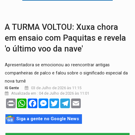
VÍDEO:
Perseguição é registrada no shopping após colombiana furtar ce
LUDOPATIA:
Apostas online começam a afetar produtividade e rotina
A TURMA VOLTOU: Xuxa chora
em ensaio com Paquitas e revela
'o último voo da nave'
Apresentadora se emocionou ao reencontrar antigas
companheiras de palco e falou sobre o significado especial da
nova turnê
03 de Julho de 2026 às 11:15
IG Gente
Atualizada em : 04 de Julho de 2026 às 11:01
Print
WhatsApp
Facebook
Messenger
Twitter
Telegram
Email
Siga a gente no Google News