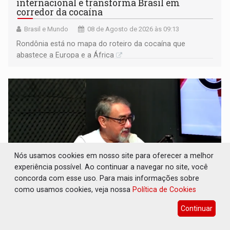
internacional e transforma Brasil em
corredor da cocaína
Brasil e Mundo
08 de Agosto de 2026 às 09:13
Rondônia está no mapa do roteiro da cocaína que
abastece a Europa e a África
Nós usamos cookies em nosso site para oferecer a melhor
experiência possível. Ao continuar a navegar no site, você
concorda com esse uso. Para mais informações sobre
como usamos cookies, veja nossa
Política de Cookies
CONEXÃO RONDONIAOVIVO: Museólogo
Continuar
Antônio Ocampo conduz a história de uma
ferrovia desgovernada