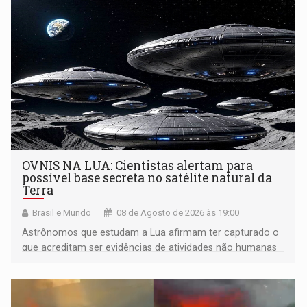
OVNIS NA LUA: Cientistas alertam para
possível base secreta no satélite natural da
Terra
Brasil e Mundo
08 de Agosto de 2026 às 19:00
Astrônomos que estudam a Lua afirmam ter capturado o
que acreditam ser evidências de atividades não humanas
tecnologicamente avançadas (OVNIs) na Lua e em sua
órbita