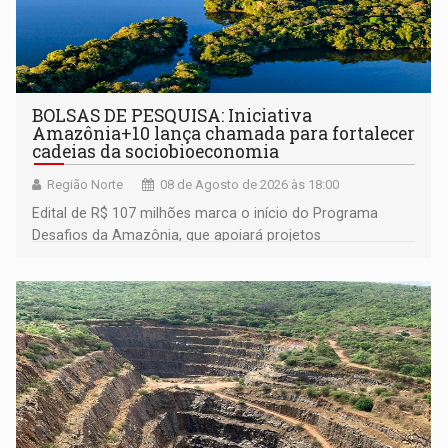
BOLSAS DE PESQUISA: Iniciativa
Amazônia+10 lança chamada para fortalecer
cadeias da sociobioeconomia
Região Norte
08 de Agosto de 2026 às 18:00
Edital de R$ 107 milhões marca o início do Programa
Desafios da Amazônia, que apoiará projetos
desenvolvidos por redes de pesquisa e inovação. A
submissão de pré-propostas poderá ser feita até 1º de
setembro