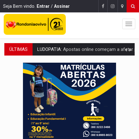
Seja Bem vindo.
Entrar
/
Assinar
ÚLTIMAS
REFLORESTAMENTO:
Plantar árvores não será mais suficiente para comprov
OVNIS NA LUA:
Cientistas alertam para possível base secreta no satélite n
ACABOU COM PEUGEOT:
Incêndio destrói carro que era rebocado para oficina no
VÍDEO:
Ladrão é filmado furtando moto na frente do bar 
BOLSAS DE PESQUISA:
Iniciativa Amazônia+10 lança chamada para fortalecer cadeia
MATERIAL:
Brasil tem grandes reservas de urânio, mas produz pouco e impo
VÍDEO:
Serpente capturada na fábrica da Coca-Cola é devolvid
HOMENAGEM:
Cientistas cassados pelo AI-5 se tornam pesquisadores emér