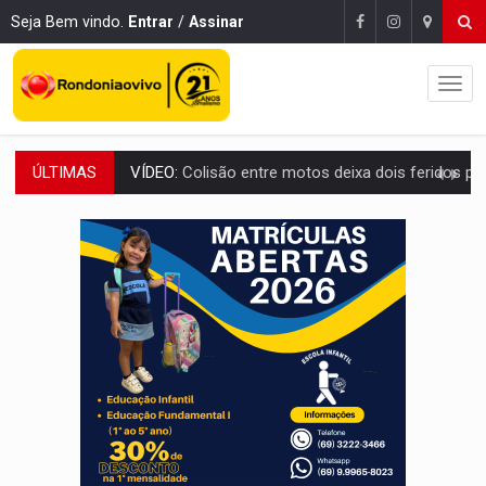
Seja Bem vindo.
Entrar
/
Assinar
ÚLTIMAS
SOLIDARIEDADE:
Cadelinha com câncer precisa de aj
DESAPARECIDO:
Família procura por cachorrinho desapare
CASO MATHEUS:
DHPP se mobiliza para tentar localizar corpo de rap
DÉFICIT DE MANDATO:
Contas do governo de Rondônia expõem meta negativa e
CREDIBILIDADE:
Superintendentes da PF defendem independência e apoio à 
ALIANÇA PODEROSA:
Chapa vitaminada pode alcançar larga e boa vantag
SÃO PAULO:
PM abre concurso público com 2.000 vagas para a
CINEAMAZÔNIA:
Filmes rondonienses provocam debate sobre temas urgentes 