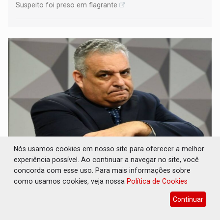
Suspeito foi preso em flagrante
Nós usamos cookies em nosso site para oferecer a melhor
PF ESTÁ APURANDO: Flávio Bolsonaro
experiência possível. Ao continuar a navegar no site, você
escolhe Alfredo Gaspar como vice, alvo de
concorda com esse uso. Para mais informações sobre
denúncia por estupro
como usamos cookies, veja nossa
Política de Cookies
Brasil e Mundo
05 de Agosto de 2026 às 17:20
Continuar
A acusação é negada pelo deputado, que sustenta que os
fatos atribuídos a ele não ocorreram e que a investigação