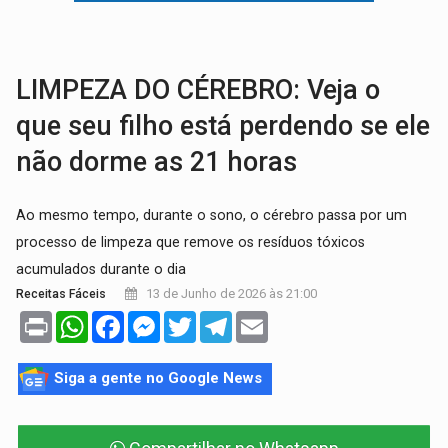
SEM SISTEMA:
Falha afeta atendimentos na Policlínica Os
VÍDEO:
Colisão entre motos deixa dois feridos próximo ao S
LIMPEZA DO CÉREBRO: Veja o
que seu filho está perdendo se ele
não dorme as 21 horas
Ao mesmo tempo, durante o sono, o cérebro passa por um
processo de limpeza que remove os resíduos tóxicos
acumulados durante o dia
13 de Junho de 2026 às 21:00
Receitas Fáceis
Print
WhatsApp
Facebook
Messenger
Twitter
Telegram
Email
Siga a gente no Google News