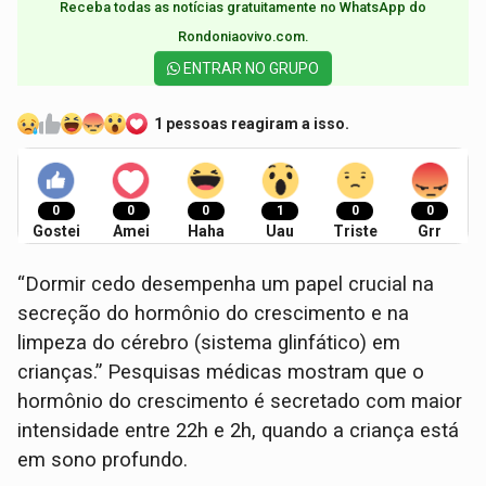
Receba todas as notícias gratuitamente no WhatsApp do
Rondoniaovivo.com.​
ENTRAR NO GRUPO
1 pessoas reagiram a isso.
0
0
0
1
0
0
Gostei
Amei
Haha
Uau
Triste
Grr
“Dormir cedo desempenha um papel crucial na
secreção do hormônio do crescimento e na
limpeza do cérebro (sistema glinfático) em
crianças.” Pesquisas médicas mostram que o
hormônio do crescimento é secretado com maior
intensidade entre 22h e 2h, quando a criança está
em sono profundo.