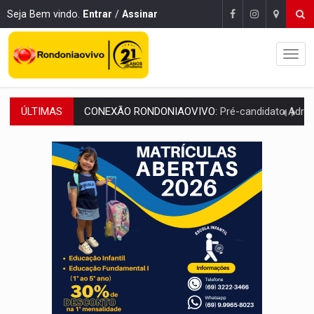
Seja Bem vindo.
Entrar
/
Assinar
CONEXÃO RONDONIAOVIVO:
Pré-candidato Adrian Jhonnson defende renovação da ban
ÚLTIMAS
COM EMENDAS:
Sejucel destina R$ 2,69 milhões para rodeios e feiras agríc
LIMERO:
São Francisco do Guaporé sedia abertura do Campeonato Estadua
ENERGISA:
Rondônia supera 5,4 mil estudantes inscritos 
LUTO NA CULTURA:
Boi Bumbá emite nota após morte de Carlos Caputo em p
Publicação Legal:
FRANCISCO DA SILVA FILHO M
URGENTE:
Mototaxista e passageira sofrem grave acidente após 
:
Recebeu intimação no celular? Saiba o que fazer para evitar proc
CIDADANIA:
2ª Agrotec terá serviços gratuitos de saúde, justiça e atendim