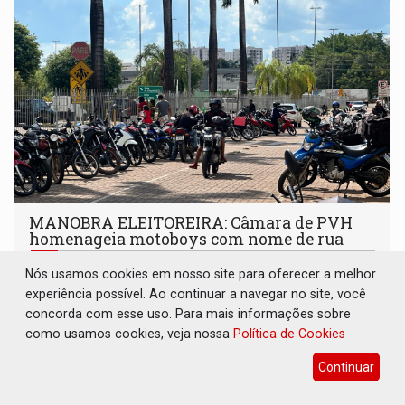
MANOBRA ELEITOREIRA: Câmara de PVH
homenageia motoboys com nome de rua
Geral
10 de Agosto de 2026 às 09:17
Nós usamos cookies em nosso site para oferecer a melhor
experiência possível. Ao continuar a navegar no site, você
Antiga rua Bela passará a funcionar com mão única para
concorda com esse uso. Para mais informações sobre
carros e mão dupla para motocicletas e bicicletas
como usamos cookies, veja nossa
Política de Cookies
Continuar