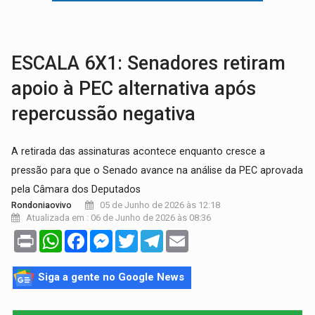
ACESSO:
Moradores de RO podem receber a antena parabólica gratuita do B
ESCALA 6X1: Senadores retiram
apoio à PEC alternativa após
repercussão negativa
A retirada das assinaturas acontece enquanto cresce a
pressão para que o Senado avance na análise da PEC aprovada
pela Câmara dos Deputados
05 de Junho de 2026 às 12:18
Rondoniaovivo
Atualizada em : 06 de Junho de 2026 às 08:36
Print
WhatsApp
Facebook
Messenger
Twitter
Telegram
Email
Siga a gente no Google News