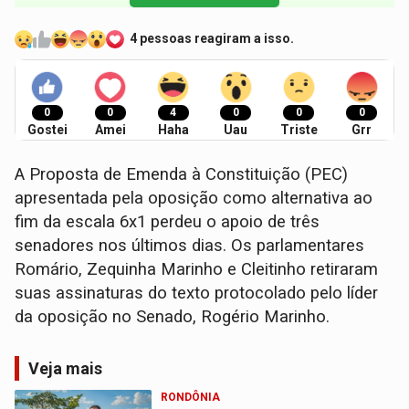
4 pessoas reagiram a isso.
0
0
4
0
0
0
Gostei
Amei
Haha
Uau
Triste
Grr
A Proposta de Emenda à Constituição (PEC)
apresentada pela oposição como alternativa ao
fim da escala 6x1 perdeu o apoio de três
senadores nos últimos dias. Os parlamentares
Romário, Zequinha Marinho e Cleitinho retiraram
suas assinaturas do texto protocolado pelo líder
da oposição no Senado, Rogério Marinho.
Veja mais
RONDÔNIA