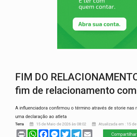
ECONOMIA:
Dia dos pais deve movimentar
DIA DOS PAIS:
Bailarina da Praça organi
VÍDEO:
Perseguição a embarcação no rio
MEGA SENA:
Prêmio acumula para R$ 16
Publicação Legal:
AVISO DE LICITAÇÃO:
NO MARIANA:
Quadrilha é flagrada com 
FIM DO RELACIONAMENTO: 
fim de relacionamento com 
A influenciadora confirmou o término através de storie nas 
uma declaração ao atleta
Terra
15 de Maio de 2026 às 08:02
Atualizada em : 15 de
Print
WhatsApp
Facebook
Messenger
Twitter
Telegram
Email
Compartilhar