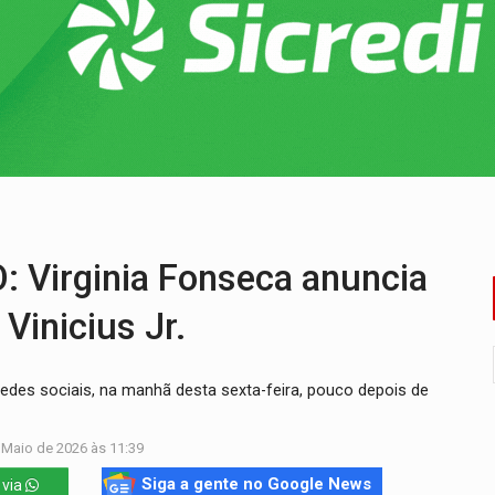
 R$ 8,5 bilhões e RO projeta alta de 8,8%
za celebração gratuita neste domingo (9)
 Madeira termina com explosivos apreendidos
5 milhões
 PREGÃO ELETRÔNICO Nº 90091/2025/SUPEL/RO
cerca de 200 porções de drogas
Virginia Fonseca anuncia
Vinicius Jr.
redes sociais, na manhã desta sexta-feira, pouco depois de
 Maio de 2026 às 11:39
Siga a gente no Google News
 via