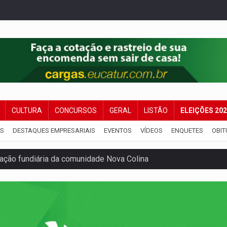
CULTURA
CONCURSOS
GERAL
LISTÃO
ELEIÇÕES 20
IS
DESTAQUES EMPRESARIAIS
EVENTOS
VÍDEOS
ENQUETES
OBIT
ação fundiária da comunidade Nova Colina
nia Empreendedora segue no Espaço Alternativo com entrada gra
a de Porto Velho pede exoneração do cargo
s e exames especializados durante expedição do SUS