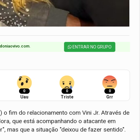
doniaovivo.com.​
ENTRAR NO GRUPO
0
0
0
Uau
Triste
Grr
) o fim do relacionamento com Vini Jr. Através de
adora, que está acompanhando o atacante em
r", mas que a situação "deixou de fazer sentido".