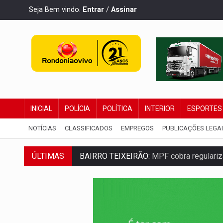
Seja Bem vindo.
Entrar
/
Assinar
INICIAL
POLÍCIA
POLÍTICA
INTERIOR
ESPORTES
NOTÍCIAS
CLASSIFICADOS
EMPREGOS
PUBLICAÇÕES LEGA
ÚLTIMAS
BAIRRO TEIXEIRÃO:
MPF cobra regulariz
SUCESSO NA ABERTURA:
2ª Feira Rondô
REESTRUTURAÇÃO:
Secretário da Seinfr
SAÚDE INDÍGENA:
Pirahã terão consulta