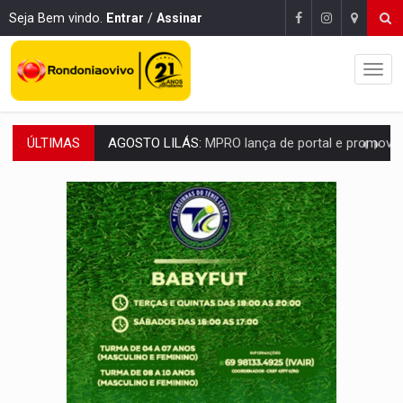
Seja Bem vindo.
Entrar
/
Assinar
ÚLTIMAS
REGULARIZAÇÃO:
Refis 2026 segue até o fim do ano para regulariz
TRANSPORTE DE ARROZ:
MPF assegura cumprimento da legislação sobre transporte d
DEEPFAKE:
Sancionada lei contra violência sexual infantil na inte
COLEGIADO:
Brasil e Rússia discutem energia nuclear, defesa e ciênc
URGENTE:
Colisão entre caminhão e carro deixa quatro mortos e um em est
ENCONTRO:
Amazônia Negra ganha projeção nacional com participação de M
PREVISÃO:
Porto Velho tem chances de chuvas isoladas nesta se
SINDICATOS UNIDOS:
Assembleia Geral delibera greve da educação municip