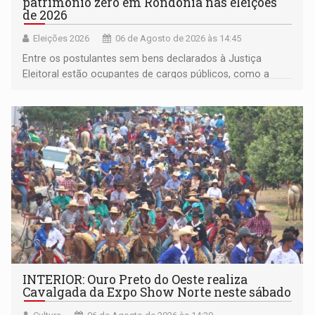
patrimônio zero em Rondônia nas eleições
de 2026
Eleições 2026
06 de Agosto de 2026 às 14:45
Entre os postulantes sem bens declarados à Justiça
Eleitoral estão ocupantes de cargos públicos, como a
deputada federal Cristiane Lopes (PODE), o vereador
Pedro Geovar (PP) e a vice-prefeita Magna dos Anjos
(NOVO)
INTERIOR: Ouro Preto do Oeste realiza
Cavalgada da Expo Show Norte neste sábado