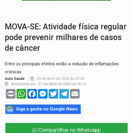
PROCESSO SELETIVO:
Rondoniaovivo abre oficina de Comunicação com oportunidade
AGOSTO LILÁS:
MPRO lança de portal e promove reflexão sobre trajetória da Le
MOVA-SE: Atividade física regular
pode prevenir milhares de casos
de câncer
Entre os principais efeitos estão a redução de inflamações
crônicas
25 de Abril de 2026 às 07:00
Auto Saude
Atualizada em : 27 de Abril de 2026 às 09:16
Print
WhatsApp
Facebook
Messenger
Twitter
Telegram
Email
Siga a gente no Google News
Compartilhar no Whatsapp