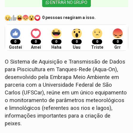
ENTRAR NO GRUPO
0 pessoas reagiram a isso.
0
0
0
0
0
0
Gostei
Amei
Haha
Uau
Triste
Grr
O Sistema de Aquisição e Transmissão de Dados
para Piscicultura em Tanques-Rede (Aqua-On),
desenvolvido pela Embrapa Meio Ambiente em
parceria com a Universidade Federal de São
Carlos (UFSCar), reúne em um único equipamento
o monitoramento de parâmetros meteorológicos
e limnológicos (referentes aos rios e lagos),
informações importantes para a criação de
peixes.