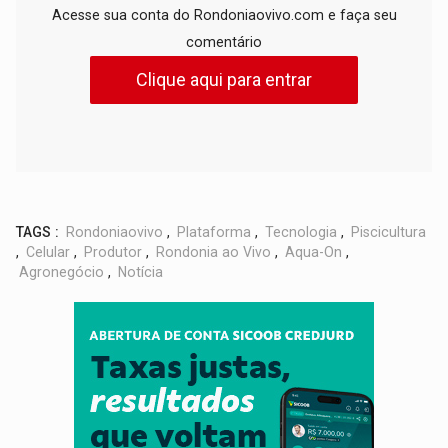
Acesse sua conta do Rondoniaovivo.com e faça seu
comentário
Clique aqui para entrar
TAGS :
Rondoniaovivo
,
Plataforma
,
Tecnologia
,
Piscicultura
,
Celular
,
Produtor
,
Rondonia ao Vivo
,
Aqua-On
,
Agronegócio
,
Notícia