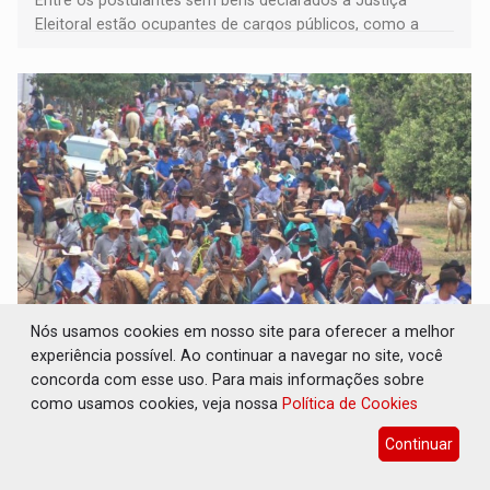
Eleitoral estão ocupantes de cargos públicos, como a
deputada federal Cristiane Lopes (PODE), o vereador
Pedro Geovar (PP) e a vice-prefeita Magna dos Anjos
(NOVO)
Nós usamos cookies em nosso site para oferecer a melhor
INTERIOR: Ouro Preto do Oeste realiza
experiência possível. Ao continuar a navegar no site, você
Cavalgada da Expo Show Norte neste sábado
concorda com esse uso. Para mais informações sobre
Cultura
06 de Agosto de 2026 às 14:39
como usamos cookies, veja nossa
Política de Cookies
Tradicional desfile de cavaleiros e amazonas abre a
Continuar
programação da Expo Show Norte 2026 e deve reunir
milhares de participantes e espectadores no município