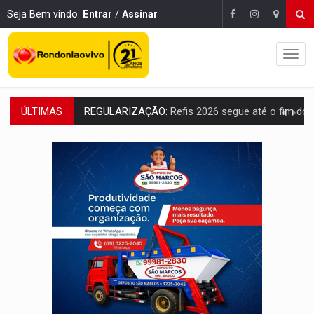
Seja Bem vindo.
Entrar
/
Assinar
ÚLTIMAS
ROLIM DE MOURA:
Programa da Energisa beneficia 60 famílias com geladeiras e
VIOLÊNCIA VICÁRIA:
MPRO obtém condenação de réu a 21 anos de prisão em 
INDISPONÍVEL:
Transparência do Cinderondônia apresenta indisponibilida
AMPLIAÇÃO:
IGs de Rondônia entram em programa internacional para ac
VÍDEO:
Acidente envolve cinco veículos em obra de recapeamen
EDUCAÇÃO:
Corumbiara lidera Ideb 2025 entre redes municipai
COMPETIÇÕES:
Joer 2026 inicia fases regionais e reúne mais de 7,3 mil
PERIGO:
Moradores denunciam escuridão e insegurança na Estrada d