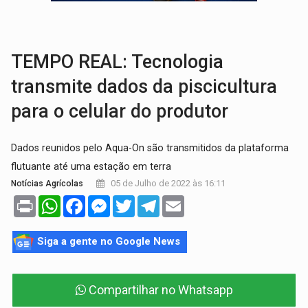
AGOSTO LILÁS:
MPRO lança de portal e promove reflexão sobre trajetória da Le
REGULARIZAÇÃO:
Refis 2026 segue até o fim do ano para regulariz
TEMPO REAL: Tecnologia
transmite dados da piscicultura
para o celular do produtor
Dados reunidos pelo Aqua-On são transmitidos da plataforma
flutuante até uma estação em terra
05 de Julho de 2022 às 16:11
Notícias Agrícolas
Print
WhatsApp
Facebook
Messenger
Twitter
Telegram
Email
Siga a gente no Google News
Compartilhar no Whatsapp