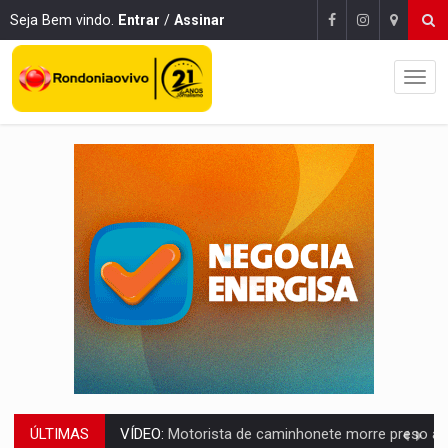
Seja Bem vindo.
Entrar
/
Assinar
ÚLTIMAS
LAZER:
Seis lugares gratuitos para aproveitar o fim de semana e