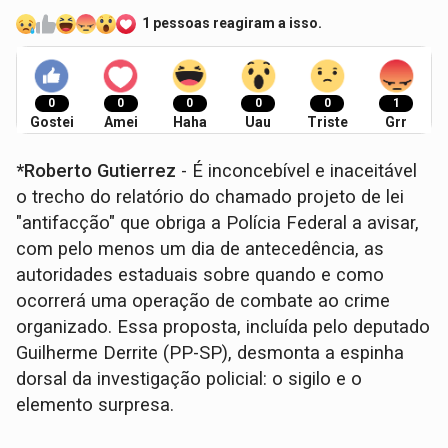
1 pessoas reagiram a isso.
0
0
0
0
0
1
Gostei
Amei
Haha
Uau
Triste
Grr
*Roberto Gutierrez
- É inconcebível e inaceitável
o trecho do relatório do chamado projeto de lei
"antifacção" que obriga a Polícia Federal a avisar,
com pelo menos um dia de antecedência, as
autoridades estaduais sobre quando e como
ocorrerá uma operação de combate ao crime
organizado. Essa proposta, incluída pelo deputado
Guilherme Derrite (PP-SP), desmonta a espinha
dorsal da investigação policial: o sigilo e o
elemento surpresa.