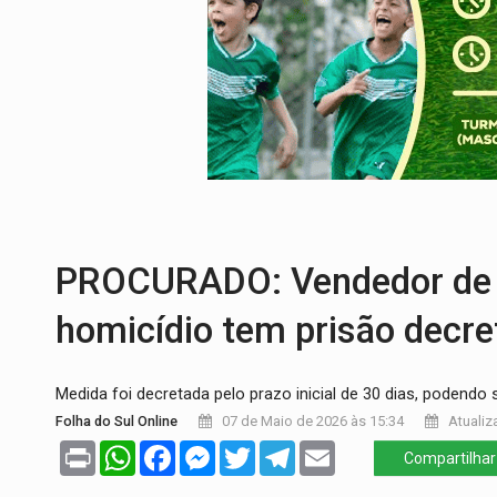
VÍDEO:
Três são presos após furto de mo
CELEBRAÇÃO:
Cerejeiras completa 43 a
SAÚDE:
Anvisa desmente boato sobre pre
VÍDEO:
Pitbulls fogem de residência e a
AÇÃO CONJUNTA:
Forças policiais apre
URGENTE:
Homem é baleado após aponta
PROCURADO: Vendedor de 
homicídio tem prisão decre
Medida foi decretada pelo prazo inicial de 30 dias, podendo
Folha do Sul Online
07 de Maio de 2026 às 15:34
Atualiz
Print
WhatsApp
Facebook
Messenger
Twitter
Telegram
Email
Compartilhar