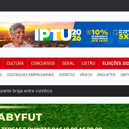
CULTURA
CONCURSOS
GERAL
LISTÃO
ELEIÇÕES 20
IS
DESTAQUES EMPRESARIAIS
EVENTOS
VÍDEOS
ENQUETES
OBIT
ante briga entre vizinhos
dem 12 kg de skunk e arma que iam para o Sudeste
resos com armas e drogas após crime de tortur@
as Somos Nós será apresentado na capital