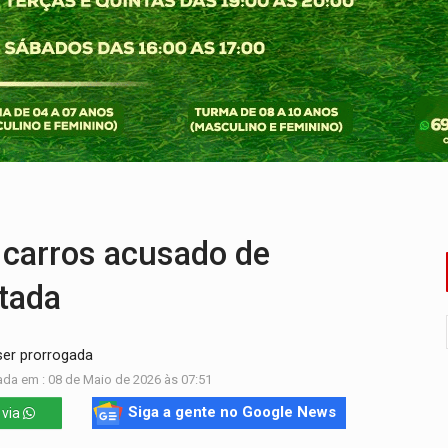
tocicleta em frente de academia
nos de emancipação com programação esportiva
sença de plástico ou petróleo em ovos
tacam casal de idosos na zona Leste
endem cerca de 1kg de ouro em Rondônia
r arma para equipe da PM
carros acusado de
tada
 ser prorrogada
ada em : 08 de Maio de 2026 às 07:51
Siga a gente no Google News
 via