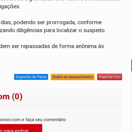
igações.
0 dias, podendo ser prorrogada, conforme
lizando diligências para localizar o suspeito.
odem ser repassadas de forma anônima às
Sugestão de Pauta
Direito ao esquecimento
Reportar Erro
om (0)
ovivo.com e faça seu comentário
i para entrar