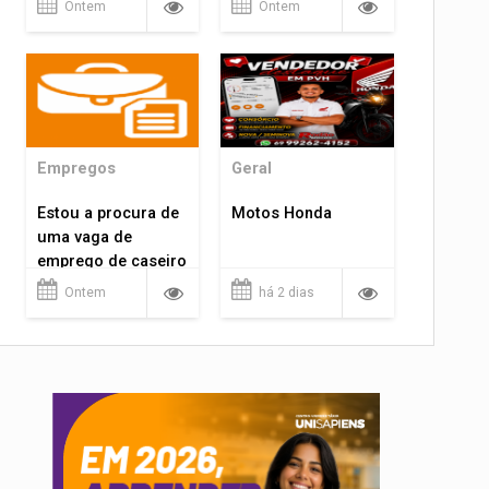
Ontem
Ontem
Empregos
Geral
Estou a procura de
Motos Honda
uma vaga de
emprego de caseiro
em porto velho
Ontem
há 2 dias
rondônia