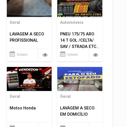
Geral
Automóveis
LAVAGEM A SECO
PNEU 175/75 ARO
PROFISSIONAL
14 T GOL /CELTA/
SAV / STRADA ETC..
R$ 219,99
Ontem
Ontem
MONTAGEM GRATIS
Geral
Geral
Motos Honda
LAVAGEM A SECO
EM DOMICÍLIO