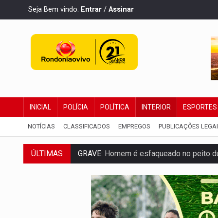
Seja Bem vindo.
Entrar
/
Assinar
INICIAL
POLÍCIA
POLÍTICA
INTERIOR
ESPORTES
NOTÍCIAS
CLASSIFICADOS
EMPREGOS
PUBLICAÇÕES LEGA
GRAVE:
Homem é esfaqueado no peito dur
ÚLTIMAS
VÍDEO:
Denarc e Receita Federal apreen
OPERAÇÃO DA PC:
Membros do CV são p
ENTRADA GRATUITA:
Espetáculo As Mari