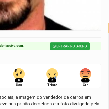
doniaovivo.com.​
ENTRAR NO GRUPO
0
0
0
Uau
Triste
Grr
sociais, a imagem do vendedor de carros em
teve sua prisão decretada e a foto divulgada pela