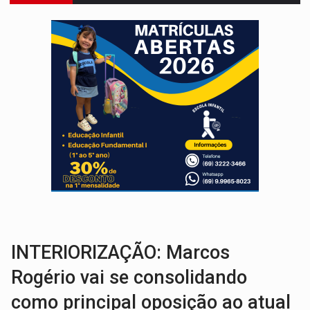
ELEIÇÕES 2026:
Patrimônio de candidata a deputada federal do PL salta R$ 1 m
VÍDEO:
Quadrilha é flagrada com cerca de 200 porções
BAIRRO TEIXEIRÃO:
MPF cobra regularização fundiária da comunid
SUCESSO NA ABERTURA:
2ª Feira Rondônia Empreendedora segue no Espaço Alternativ
REESTRUTURAÇÃO:
Secretário da Seinfra de Porto Velho pede exon
SAÚDE INDÍGENA:
Pirahã terão consultas e exames especializados durante 
ECONOMIA:
Dia dos pais deve movimentar R$ 8,5 bilhões e RO projet
ELEIÇÕES 2026:
Ulisses Guimarães e as nuvens no céu de Rondônia – Por 
DECISÃO REVISADA:
Nunes Marques reduz pena de Acir Gurgacz e declara pun
INTERIORIZAÇÃO: Marcos
Rogério vai se consolidando
como principal oposição ao atual