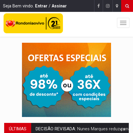
Seja Bem vindo.
Entrar
/
Assinar
ÚLTIMAS
CONEXÃO RONDONIAOVIVO:
Museólogo Antônio Ocampo lança livro sob