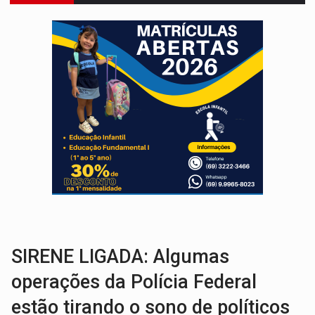
URGENTE:
Colisão entre caminhão e carro deixa quatro mortos e um em est
ENCONTRO:
Amazônia Negra ganha projeção nacional com participação de M
PREVISÃO:
Porto Velho tem chances de chuvas isoladas nesta se
SINDICATOS UNIDOS:
Assembleia Geral delibera greve da educação municip
PROCESSO SELETIVO:
Rondoniaovivo abre oficina de Comunicação com oportunidade
AGOSTO LILÁS:
MPRO lança de portal e promove reflexão sobre trajetória da Le
REGULARIZAÇÃO:
Refis 2026 segue até o fim do ano para regulariz
TRANSPORTE DE ARROZ:
MPF assegura cumprimento da legislação sobre transporte d
DEEPFAKE:
Sancionada lei contra violência sexual infantil na inte
SIRENE LIGADA: Algumas
operações da Polícia Federal
estão tirando o sono de políticos