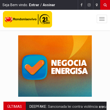
Seja Bem vindo.
Entrar
/
Assinar
ÚLTIMAS
COLEGIADO:
Brasil e Rússia discutem energia nuclear, defesa e ciênc