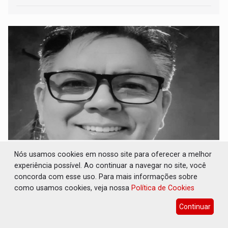
2026 sendo marcado por um período de seca
Nós usamos cookies em nosso site para oferecer a melhor
com chuvas - por Roberto Gutierrez
experiência possível. Ao continuar a navegar no site, você
concorda com esse uso. Para mais informações sobre
16 de Julho de 2026 às 14:37
como usamos cookies, veja nossa
Política de Cookies
Continuar